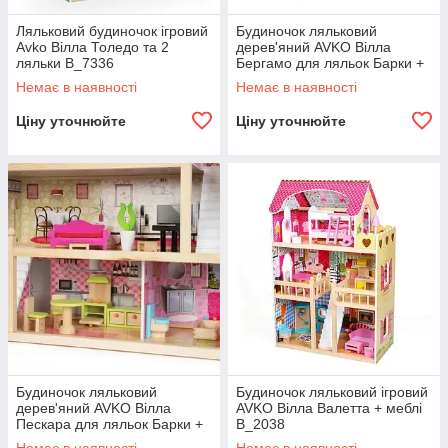
Ляльковий будиночок ігровий
Будиночок ляльковий
Avko Вілла Толедо та 2
дерев'яний AVKO Вілла
ляльки B_7336
Бергамо для ляльок Барки +
меблі B_2030
Немає в наявності
Немає в наявності
Ціну уточнюйте
Ціну уточнюйте
Будиночок ляльковий
Будиночок ляльковий ігровий
дерев'яний AVKO Вілла
AVKO Вілла Валетта + меблі
Пескара для ляльок Барки +
B_2038
меблі B_2030