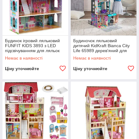
Будинок ігровий ляльковий
Будиночок ляльковий
FUNFIT KIDS 3893 з LED
дитячий KidKraft Bianca City
підсвічуванням для ляльок
Life 65989 дерев'яний для
B_2300
ляльок B_2356
Немає в наявності
Немає в наявності
Ціну уточнюйте
Ціну уточнюйте