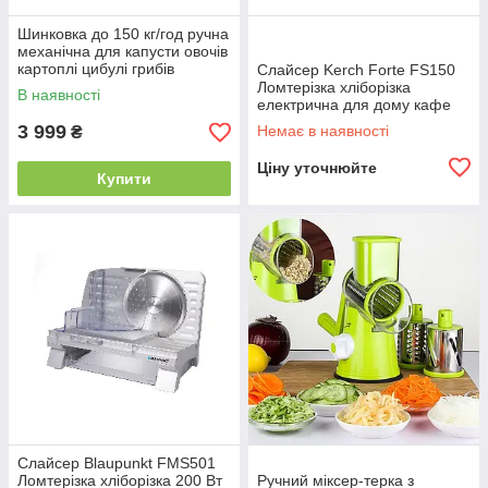
Шинковка до 150 кг/год ручна
механічна для капусти овочів
картоплі цибулі грибів
Слайсер Kerch Forte FS150
фруктів B_2522
Ломтерізка хліборізка
В наявності
електрична для дому кафе
ресторану B_2375
3 999
Немає в наявності
₴
Ціну уточнюйте
Купити
Слайсер Blaupunkt FMS501
Ломтерізка хліборізка 200 Вт
Ручний міксер-терка з