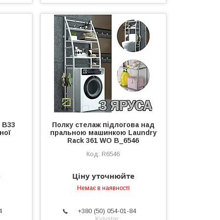
 B33
Полку стелаж підлогова над
ної
пральною машинкою Laundry
Rack 361 WO B_6546
R6546
е
Ціну уточнюйте
Немає в наявності
4
+380 (50) 054-01-84
Kyivstar