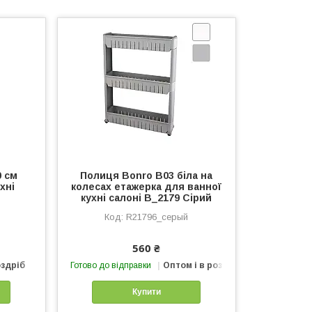
0 см
Полиця Bonro B03 біла на
хні
колесах етажерка для ванної
кухні салоні B_2179 Сірий
R21796_серый
560 ₴
оздріб
Готово до відправки
Оптом і в роздріб
Купити