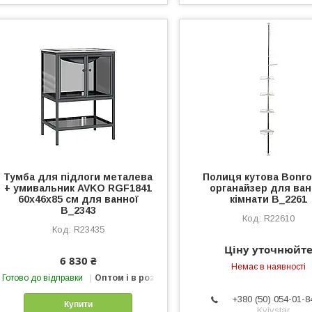
Тумба для підлоги металева
Полиця кутова Bonro
+ умивальник AVKO RGF1841
органайзер для ван
60х46х85 см для ванної
кімнати B_2261
B_2343
R22610
R23435
Ціну уточнюйт
6 830 ₴
Немає в наявності
Готово до відправки
Оптом і в роздріб
+380 (50) 054-01-8
Купити
Kyivstar