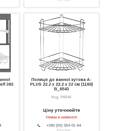
анної
Полиця до ванної кутова A-
elf 363
PLUS 22.2 х 22.2 х 32 см (1160)
B_6543
R6543
е
Ціну уточнюйте
Немає в наявності
4
+380 (50) 054-01-84
Kyivstar