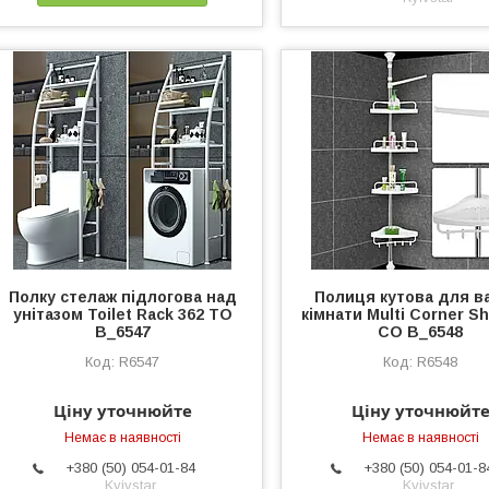
Полку стелаж підлогова над
Полиця кутова для в
унітазом Toilet Rack 362 TO
кімнати Multi Corner Sh
B_6547
CO B_6548
R6547
R6548
Ціну уточнюйте
Ціну уточнюйт
Немає в наявності
Немає в наявності
+380 (50) 054-01-84
+380 (50) 054-01-8
Kyivstar
Kyivstar