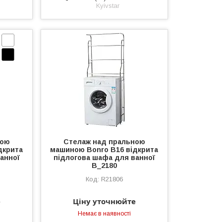
Kyivstar
ною
Стелаж над пральною
дкрита
машиною Bonro B16 відкрита
анної
підлогова шафа для ванної
B_2180
R21806
е
Ціну уточнюйте
Немає в наявності