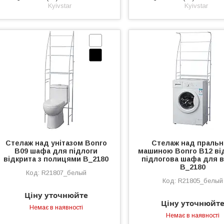
Kyivstar
Kyivstar
Стелаж над унітазом Bonro
Стелаж над праль
B09 шафа для підлоги
машиною Bonro B12 ві
відкрита з полицями B_2180
підлогова шафа для в
B_2180
R21807_белый
R21805_белый
Ціну уточнюйте
Ціну уточнюйт
Немає в наявності
Немає в наявності