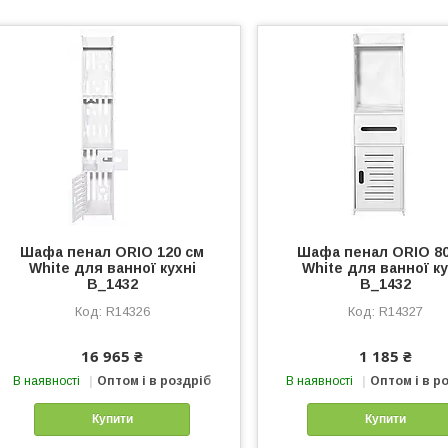
Шафа пенал ORIO 120 см
Шафа пенал ORIO 8
White для ванної кухні
White для ванної ку
B_1432
B_1432
R14326
R14327
16 965 ₴
1 185 ₴
В наявності
Оптом і в роздріб
В наявності
Оптом і в р
Купити
Купити