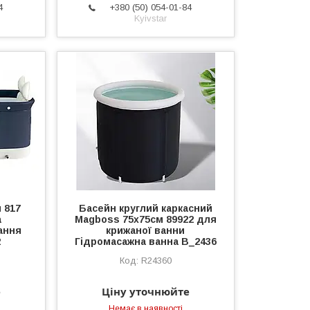
4
+380 (50) 054-01-84
Kyivstar
 817
Басейн круглий каркасний
а
Magboss 75x75см 89922 для
ання
крижаної ванни
2
Гідромасажна ванна B_2436
R24360
е
Ціну уточнюйте
Немає в наявності