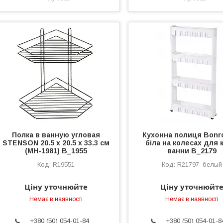
Полка в ванную угловая
Кухонна полиця Bonr
STENSON 20.5 х 20.5 х 33.3 см
біла на колесах для 
(MH-1981) B_1955
ванни B_2179
R19551
R21797_белый
Ціну уточнюйте
Ціну уточнюйт
Немає в наявності
Немає в наявності
+380 (50) 054-01-84
+380 (50) 054-01-8