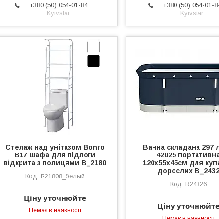
+380 (50) 054-01-84
+380 (50) 054-01-8
Kyivstar
Kyivstar
Стелаж над унітазом Bonro
Ванна складана 297 л
B17 шафа для підлоги
42025 портативн
відкрита з полицями B_2180
120х55х45см для куп
дорослих B_243
R21808_белый
R24326
Ціну уточнюйте
Ціну уточнюйт
Немає в наявності
Немає в наявності