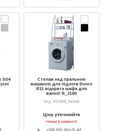
o B04
Стелаж над пральною
кухні
машиною для підлоги Bonro
B11 відкрита шафа для
ванної B_2180
R21804_белый
е
Ціну уточнюйте
Немає в наявності
4
+380 (50) 054-01-84