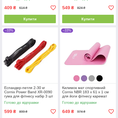
409
549
₴
₴
614 ₴
824 ₴
Купити
Купити
–33%
–33%
Еспандер-петля 2-30 кг
Килимок мат спортивний
Cornix Power Band XR-0090
Cornix NBR 183 x 61 x 1 cм
гума для фітнесу набір 3 шт
для йоги фітнесу каремат
туристичний
Готово до відправки
Готово до відправки
599
649
₴
₴
899 ₴
974 ₴