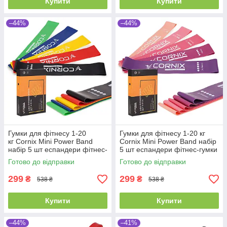
Купити
Купити
–44%
–44%
Гумки для фітнесу 1-20
Гумки для фітнесу 1-20 кг
кг Cornix Mini Power Band
Cornix Mini Power Band набір
набір 5 шт еспандери фітнес-
5 шт еспандери фітнес-гумки
гумки
стрічкові
Готово до відправки
Готово до відправки
299
299
₴
₴
538 ₴
538 ₴
Купити
Купити
–44%
–41%