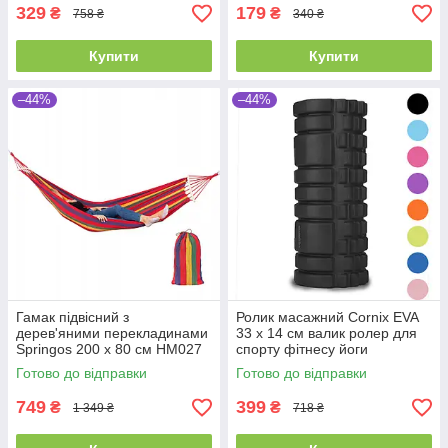
329
179
₴
₴
758 ₴
340 ₴
Купити
Купити
–44%
–44%
Гамак підвісний з
Ролик масажний Cornix EVA
дерев'яними перекладинами
33 x 14 см валик ролер для
Springos 200 x 80 см HM027
спорту фітнесу йоги
тренувань
Готово до відправки
Готово до відправки
749
399
₴
₴
1 349 ₴
718 ₴