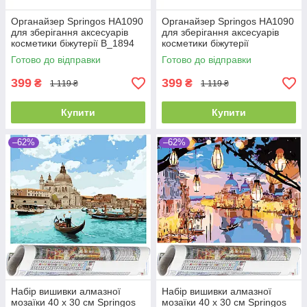
Органайзер Springos HA1090
Органайзер Springos HA1090
для зберігання аксесуарів
для зберігання аксесуарів
косметики біжутерії B_1894
косметики біжутерії
Готово до відправки
Готово до відправки
399
399
₴
₴
1 119 ₴
1 119 ₴
Купити
Купити
–62%
–62%
Набір вишивки алмазної
Набір вишивки алмазної
мозаїки 40 x 30 см Springos
мозаїки 40 x 30 см Springos