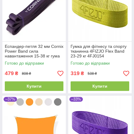
Еспандер-петля 32 мм Cornix
Гумка для фітнесу та спорту
Power Band сила
тканинна 4FIZJO Flex Band
навантаження 15-38 кг гума
23-29 кг 4FJ0154
для фітнесу та спорту
Готово до відправки
Готово до відправки
479
319
₴
₴
808 ₴
538 ₴
Купити
Купити
–37%
–33%