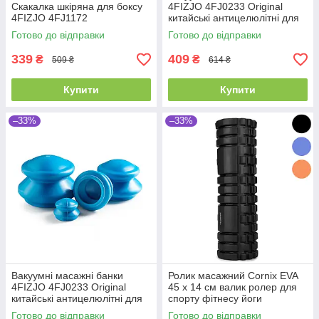
Скакалка шкіряна для боксу
4FIZJO 4FJ0233 Original
4FIZJO 4FJ1172
китайські антицелюлітні для
тіла набір 4 шт
Готово до відправки
Готово до відправки
339
409
₴
₴
509 ₴
614 ₴
Купити
Купити
–33%
–33%
Вакуумні масажні банки
Ролик масажний Cornix EVA
4FIZJO 4FJ0233 Original
45 x 14 см валик ролер для
китайські антицелюлітні для
спорту фітнесу йоги
тіла набір 4 шт B_1780
тренувань
Готово до відправки
Готово до відправки