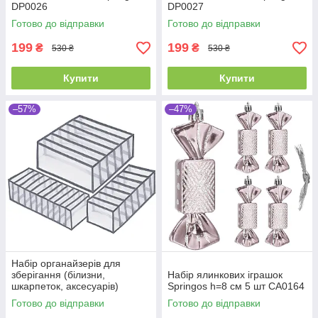
DP0026
DP0027
Готово до відправки
Готово до відправки
199
199
₴
₴
530 ₴
530 ₴
Купити
Купити
–57%
–47%
Набір органайзерів для
зберігання (білизни,
Набір ялинкових іграшок
шкарпеток, аксесуарів)
Springos h=8 см 5 шт CA0164
Springos HA3115
Готово до відправки
Готово до відправки