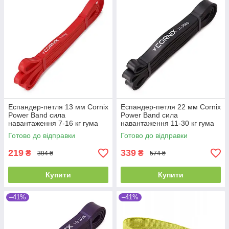
Еспандер-петля 13 мм Cornix
Еспандер-петля 22 мм Cornix
Power Band сила
Power Band сила
навантаження 7-16 кг гума
навантаження 11-30 кг гума
для фітнесу спорту
для фітнесу спорту
Готово до відправки
Готово до відправки
219
339
₴
₴
394 ₴
574 ₴
Купити
Купити
–41%
–41%