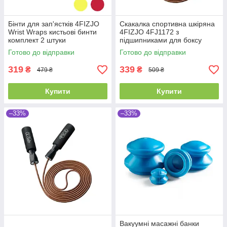
Бінти для зап'ястків 4FIZJO
Скакалка спортивна шкіряна
Wrist Wraps кистьові бинти
4FIZJO 4FJ1172 з
комплект 2 штуки
підшипниками для боксу
Готово до відправки
Готово до відправки
319
339
₴
₴
479 ₴
509 ₴
Купити
Купити
–33%
–33%
Вакуумні масажні банки