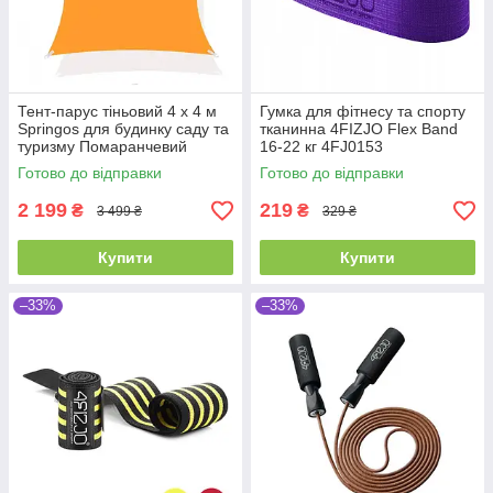
Тент-парус тіньовий 4 x 4 м
Гумка для фітнесу та спорту
Springos для будинку саду та
тканинна 4FIZJO Flex Band
туризму Помаранчевий
16-22 кг 4FJ0153
Готово до відправки
Готово до відправки
2 199
219
₴
₴
3 499 ₴
329 ₴
Купити
Купити
–33%
–33%