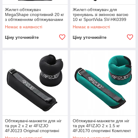
Жилет-обтяжувач
Жилет-обтяжувач для
MegaShape спортивний 20 кг
тренувань зі змінною вагою
з обтяженням обтяжувачами
10 кг SportVida SV-HK0399
регульований для занять
Тренувальний
Немає в наявності
Немає в наявності
спортом
Ціну уточнюйте
Ціну уточнюйте
Обтяжувачі-манжети для ніг
Обтяжувачі-манжети для ніг
та рук 2 x 2 кг 4FIZJO
та рук 4FIZJO 2 x 1.5 кг
4FJ0123 Original спортивні
4FJ0170 спортивні Комплект
Комплект 2 шт
2 шт