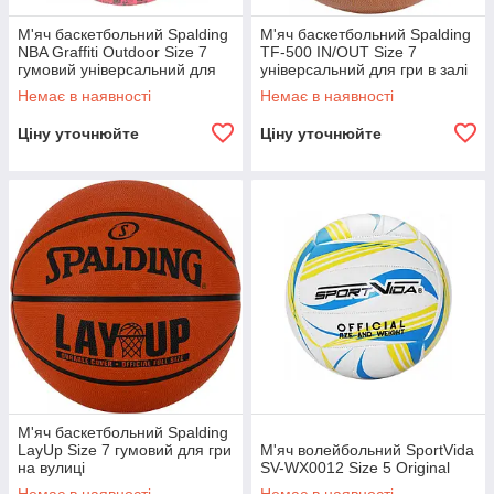
М'яч баскетбольний Spalding
М'яч баскетбольний Spalding
NBA Graffiti Outdoor Size 7
TF-500 IN/OUT Size 7
гумовий універсальний для
універсальний для гри в залі
гри в залі та на вулиці
та на вулиці
Немає в наявності
Немає в наявності
Ціну уточнюйте
Ціну уточнюйте
М'яч баскетбольний Spalding
LayUp Size 7 гумовий для гри
М'яч волейбольний SportVida
на вулиці
SV-WX0012 Size 5 Original