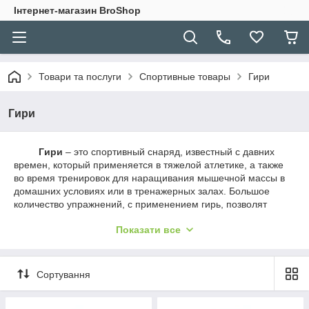
Інтернет-магазин BroShop
Товари та послуги
Спортивные товары
Гири
Гири
Гири
– это спортивный снаряд, известный с давних
времен, который применяется в тяжелой атлетике, а также
во время тренировок для наращивания мышечной массы в
домашних условиях или в тренажерных залах. Большое
количество упражнений, с применением гирь, позволят
развить группы мышц рук, спины, пресса, а также ягодичные
Показати все
мышцы.
Гиревой ряд имеет разный весовой шаг, что позволяет
наращивать нагрузку со временем, тем самым увеличивая
мышечную массу. Именно поэтому в тренажерном зале
Сортування
всегда представлен гиревой ряд от 2 до 92 килограмм. Для
домашних тренировок также необходимо иметь несколько