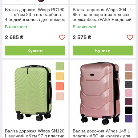
Валіза дорожня Wings PC190
Валіза дорожня Wings 304 - L
— L об'єм 83 л полікарбонат
95 л на поворотних колесах
4 подвійні колеса для поїздок
полікарбонат+ABS + кодовий
B_2033 Червоний
замок B_1608
В наявності
В наявності
2 685
2 575
₴
₴
Купити
Купити
Валіза дорожня Wings SN120
Валіза дорожня Wings 148 L
L великий об'єм 97 л пластик
пластик АБС на колесах для