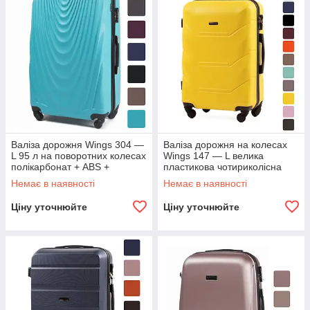
Валіза дорожня Wings 304 —
Валіза дорожня на колесах
L 95 л на поворотних колесах
Wings 147 — L велика
полікарбонат + ABS +
пластикова чотириколісна
кодовий замок B_1608
B_1173 3.8, Світло-зелена
Немає в наявності
Немає в наявності
Бірюзова
Жовтий
Ціну уточнюйте
Ціну уточнюйте