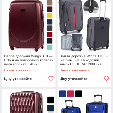
Валіза дорожня Wings 310 —
Валіза дорожня Wings 1706 -
L 86 л на поворотних колесах
S Об'єм 38+9 л кодовий
полікарбонат + ABS +
замок CODURA 1200D на
кодовий замок B_1608
колесах для поїздок B_2033
Немає в наявності
Немає в наявності
Бордовий
Ціну уточнюйте
Ціну уточнюйте