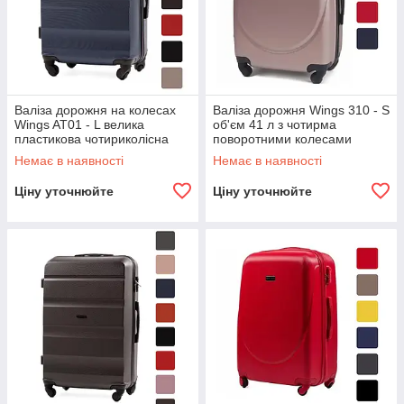
Валіза дорожня на колесах
Валіза дорожня Wings 310 - S
Wings AT01 - L велика
об'єм 41 л з чотирма
пластикова чотириколісна
поворотними колесами
B_1173
B_1421
Немає в наявності
Немає в наявності
Ціну уточнюйте
Ціну уточнюйте