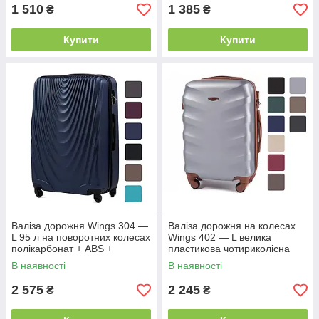
1 510
1 385
₴
₴
Купити
Купити
Валіза дорожня Wings 304 —
Валіза дорожня на колесах
L 95 л на поворотних колесах
Wings 402 — L велика
полікарбонат + ABS +
пластикова чотириколісна
кодовий замок B_1608 Синя
B_1173 Світло-сіра
В наявності
В наявності
2 575
2 245
₴
₴