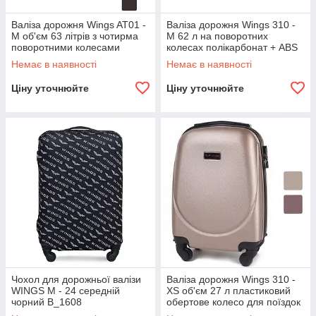
Валіза дорожня Wings AT01 -
Валіза дорожня Wings 310 -
M об'єм 63 літрів з чотирма
М 62 л на поворотних
поворотними колесами
колесах полікарбонат + ABS
B_1421
+ кодовий замок B_1608
Немає в наявності
Немає в наявності
Ціну уточнюйте
Ціну уточнюйте
Чохол для дорожньої валізи
Валіза дорожня Wings 310 -
WINGS М - 24 середній
XS об'єм 27 л пластиковий
чорний B_1608
обертове колесо для поїздок
B_1631