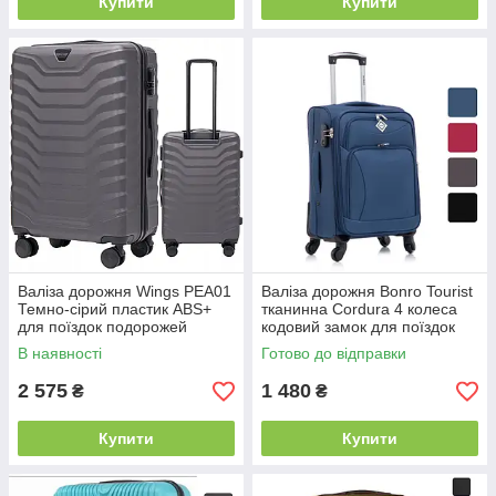
Купити
Купити
Валіза дорожня Wings PEA01
Валіза дорожня Bonro Tourist
Темно-сірий пластик ABS+
тканинна Cordura 4 колеса
для поїздок подорожей
кодовий замок для поїздок
B_2454
B_2528
В наявності
Готово до відправки
2 575
1 480
₴
₴
Купити
Купити