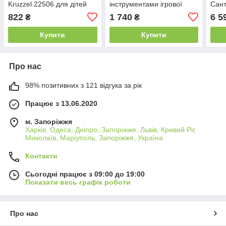
Kruzzel 22506 для дітей
інструментами ігрової
Сант
B_2506
майстерні для дітей
ляль
822
1 740
6 5
₴
₴
B_2440
звук
Купити
Купити
Про нас
98% позитивних з 121 відгука за рік
Працює з 13.06.2020
м. Запоріжжя
Харків, Одеса, Дніпро, Запоріжжя, Львів, Кривий Ріг,
Миколаїв, Маріуполь, Запоріжжя, Україна
Контакти
Сьогодні працює з 09:00 до 19:00
Показати весь графік роботи
Про нас