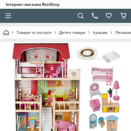
Інтернет-магазин BroShop
Товари та послуги
Дитячі товари
Іграшки
Ляльков