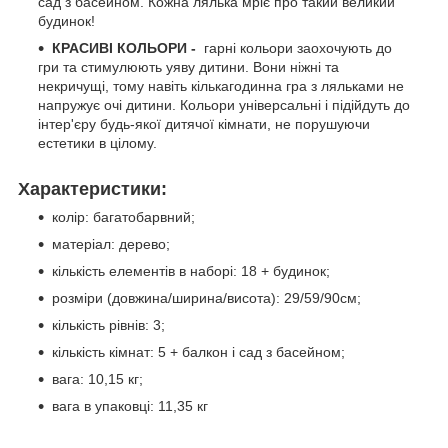
сад з басейном. Кожна лялька мріє про такий великий
будинок!
КРАСИВІ КОЛЬОРИ -
гарні кольори заохочують до
гри та стимулюють уяву дитини. Вони ніжні та
некричущі, тому навіть кількагодинна гра з ляльками не
напружує очі дитини. Кольори універсальні і підійдуть до
інтер'єру будь-якої дитячої кімнати, не порушуючи
естетики в цілому.
Характеристики:
колір: багатобарвний;
матеріал: дерево;
кількість елементів в наборі: 18 + будинок;
розміри (довжина/ширина/висота): 29/59/90см;
кількість рівнів: 3;
кількість кімнат: 5 + балкон і сад з басейном;
вага: 10,15 кг;
вага в упаковці: 11,35 кг