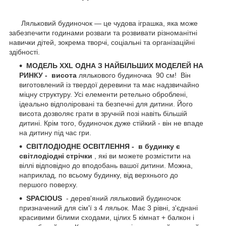
Ляльковий будиночок — це чудова іграшка, яка може
забезпечити годинами розваги та розвивати різноманітні
навички дітей, зокрема творчі, соціальні та організаційні
здібності.
МОДЕЛЬ XXL ОДНА З НАЙБІЛЬШИХ МОДЕЛЕЙ НА
РИНКУ -
висота
лялькового будиночка 90 см! Він
виготовлений із твердої деревини та має надзвичайно
міцну структуру. Усі елементи ретельно оброблені,
ідеально відполіровані та безпечні для дитини. Його
висота дозволяє грати в зручній позі навіть більшій
дитині. Крім того, будиночок дуже стійкий - він не впаде
на дитину під час гри.
СВІТЛОДІОДНЕ ОСВІТЛЕННЯ -
в будинку є
світлодіодні стрічки
, які ви можете розмістити на
віллі відповідно до вподобань вашої дитини. Можна,
наприклад, по всьому будинку, від верхнього до
першого поверху.
SPACIOUS
- дерев'яний ляльковий будиночок
призначений для сім'ї з 4 ляльок. Має 3 рівні, з'єднані
красивими білими сходами, цілих 5 кімнат + балкон і