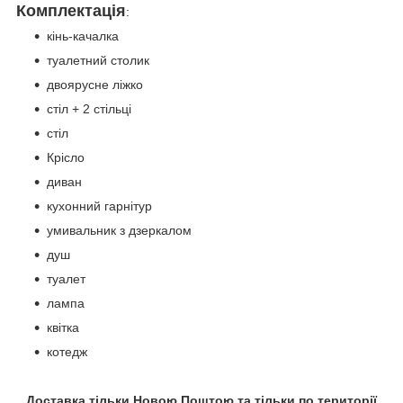
Комплектація
:
кінь-качалка
туалетний столик
двоярусне ліжко
стіл + 2 стільці
стіл
Крісло
диван
кухонний гарнітур
умивальник з дзеркалом
душ
туалет
лампа
квітка
котедж
Доставка тільки Новою Поштою та тільки по території