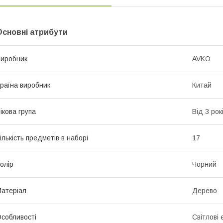
Основні атрибути
иробник
AVKO
раїна виробник
Китай
ікова група
Від 3 рок
ількість предметів в наборі
17
олір
Чорний
атеріал
Дерево
собливості
Світлові 