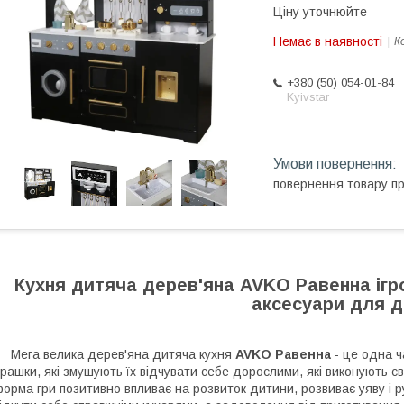
Ціну уточнюйте
Немає в наявності
К
+380 (50) 054-01-84
Kyivstar
повернення товару п
Кухня дитяча дерев'яна AVKO Равенна ігро
аксесуари для д
ега велика дерев'яна дитяча кухня
AVKO Равенна
- це одна ч
грашки, які змушують їх відчувати себе дорослими, які виконують св
орма гри позитивно впливає на розвиток дитини, розвиває уяву і р