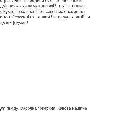
страв для всієї родини буде нескінченним.
мінно виглядає як в дитячій, так і в вітальні.
ій. Кухня позбавлена небезпечних елементів і
AVKO
, безсумнівно, кращий подарунок, який ви
вець шеф-кухар!
 для льоду, Варочна поверхня, Кавова машина