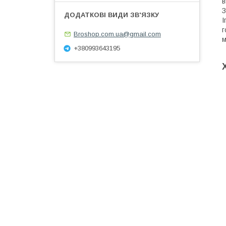
в
З
І
г
Broshop.com.ua@gmail.com
м
+380993643195