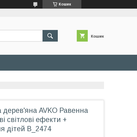
Кошик
Кошик
а дерев'яна AVKO Равенна
ові світлові ефекти +
я дітей B_2474