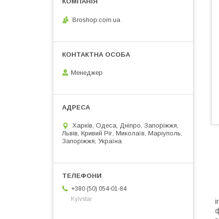
Broshop.com.ua
Менеджер
Харків, Одеса, Дніпро, Запоріжжя,
Львів, Кривий Ріг, Миколаїв, Маріуполь,
Запоріжжя, Україна
+380 (50) 054-01-84
М
Kyivstar
і
ф