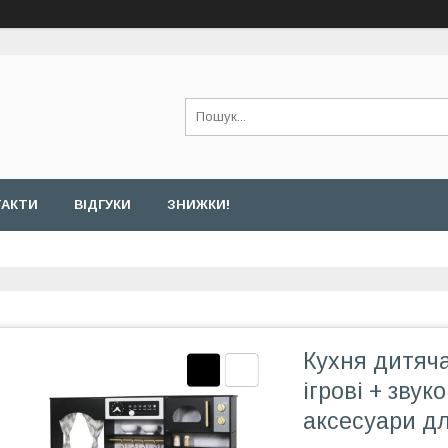
ТАКТИ
ВІДГУКИ
ЗНИЖКИ!
Кухня дитяч
ігрові + звук
аксесуари дл