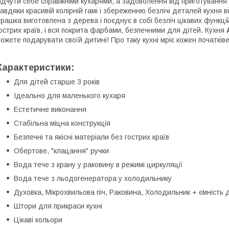
ідчути себе справжніми кухарями, а задоволення від приготування 
авдяки красивій колірній гамі і збереженню безлічі деталей кухня від
грашка виготовлена з дерева і поєднує в собі безліч цікавих функц
острих країв, і вся покрита фарбами, безпечними для дітей. Кухня
ожете подарувати своїй дитині! Про таку кухні мріє кожен початкі
Характеристики:
Для дітей старше 3 років
Ідеально для маленького кухаря
Естетичне виконання
Стабільна міцна конструкція
Безпечні та якісні матеріали без гострих країв
Обертове, "клацання" ручки
Вода тече з крану у раковину в режимі циркуляції
Вода тече з льодогенератора у холодильнику
Духовка, Мікрохвильова піч, Раковина, Холодильник + ємність
Штори для прикраси кухні
Цікаві кольори