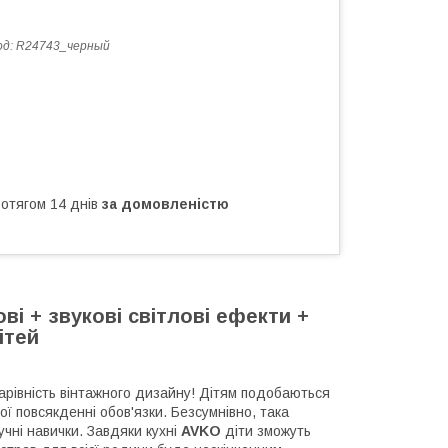
од:
R24743_черный
ротягом 14 днів
за домовленістю
ві + звукові світлові ефекти +
ітей
арівність вінтажного дизайну! Дітям подобаються
ої повсякденні обов'язки. Безсумнівно, така
учні навички. Завдяки кухні
AVKO
діти зможуть