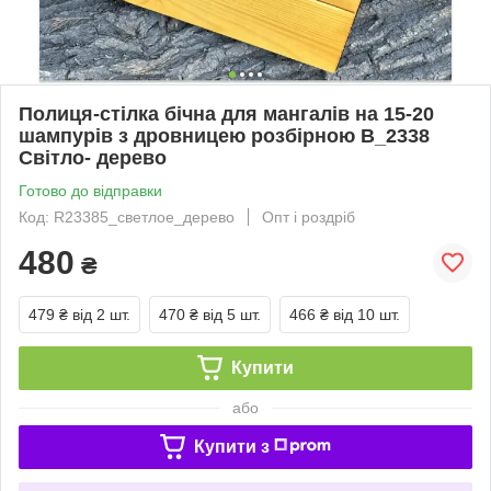
Полиця-стілка бічна для мангалів на 15-20
шампурів з дровницею розбірною B_2338
Світло- дерево
Готово до відправки
Код: R23385_светлое_дерево
Опт і роздріб
480
₴
479 ₴
від 2 шт.
470 ₴
від 5 шт.
466 ₴
від 10 шт.
Купити
або
Купити з