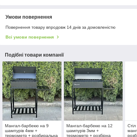
Умови повернення
Повернення товару впродовж 14 днів за домовленістю
Всі умови повернення
Подібні товари компанії
Мангал-барбекю на 9
Мангал-барбекю на 12
Стіл
шампурів 4мм +
шампурів 3мм +
манг
термометр + розбиральна
термометр + розбірна
розб