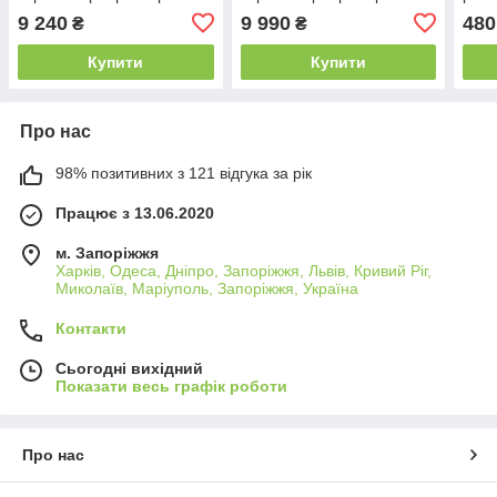
дровниця для пікніка
дровниця для пікніка дачі
B_2
9 240
9 990
480
₴
₴
відпочинку B_2338
відпочинку B_2326
Купити
Купити
Про нас
98% позитивних з 121 відгука за рік
Працює з 13.06.2020
м. Запоріжжя
Харків, Одеса, Дніпро, Запоріжжя, Львів, Кривий Ріг,
Миколаїв, Маріуполь, Запоріжжя, Україна
Контакти
Сьогодні вихідний
Показати весь графік роботи
Про нас