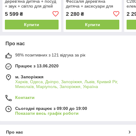
дерев'яна дитяча + посуд
Фессалія дерев'яна
С280
+ звук + світло для дітей
дитяча + аксесуари для
елем
B_2549
дітей B_2549
діте
5 599
2 280
2 2
₴
₴
Купити
Купити
Про нас
98% позитивних з 121 відгука за рік
Працює з 13.06.2020
м. Запоріжжя
Харків, Одеса, Дніпро, Запоріжжя, Львів, Кривий Ріг,
Миколаїв, Маріуполь, Запоріжжя, Україна
Контакти
Сьогодні працює з 09:00 до 19:00
Показати весь графік роботи
Про нас