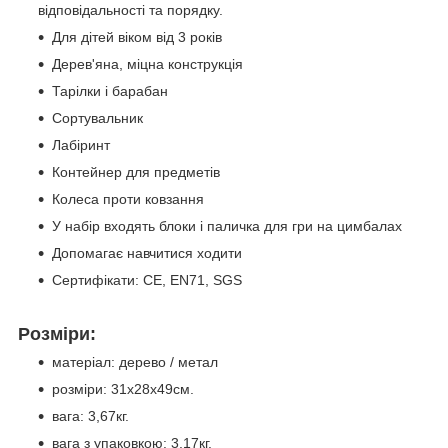
відповідальності та порядку.
Для дітей віком від 3 років
Дерев'яна, міцна конструкція
Тарілки і барабан
Сортувальник
Лабіринт
Контейнер для предметів
Колеса проти ковзання
У набір входять блоки і паличка для гри на цимбалах
Допомагає навчитися ходити
Сертифікати: CE, EN71, SGS
Розміри:
матеріал: дерево / метал
розміри: 31х28x49см.
вага: 3,67кг.
вага з упаковкою: 3,17кг.