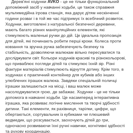
Дерев'яні ходунки
AVKO
- це не тільки функціональний
допоміжний засіб у навчанні ходьби, це також справжня
мультимедійна ігрова станція, яка дарує дітям нескінченні
години розваг і в той же час підтримує їх всебічний розвиток.
Ходунки, виготовлені з натуральної безпечної деревини,
мають багато різних маніпуляційних елементів, які
стимулюють маленькі ручки до дій. Це ідеальна пропозиція
для дітей, які починають робити перші кроки. Колеса проти
ковзання та зручна ручка забезпечують безпеку та
стабільність, дозволяючи малюкам вільно пересуватися та
досліджувати світ. Кольори ходунків красиві та різнокольорові,
що приваблює погляди дітей та стимулює їхній зір. Різні
фактури матеріалів стимулюють відчуття дотику. Крім того, в
ходунках є практичний контейнер для кубиків або інших
улюблених іграшок малюка. Завдяки спеціальній поличці
іграшки залишаються на місці, і ваш малюк може
насолоджуватися грою, де забажає. Ходунки - це не тільки
допомога в навчанні ходьби. Це насамперед інтерактивна
іграшка, яка розвиває логічне мислення та творчі здібності
дитини. Такі елементи, як рахівниця, тарілки, цифри, що
обертаються, сортувальник із кубиками чи плюшевий
ведмедик, що розсувається, заохочують дітей до гри,
одночасно розвиваючи їхні ручні навички, когнітивні здібності
та рухову координацію.