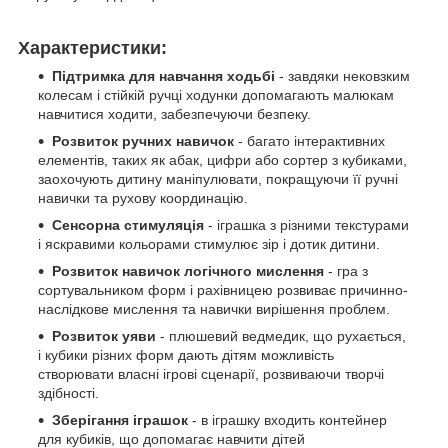
Характеристики:
Підтримка для навчання ходьбі
- завдяки нековзким
колесам і стійкій ручці ходунки допомагають малюкам
навчитися ходити, забезпечуючи безпеку.
Розвиток ручних навичок
- багато інтерактивних
елементів, таких як абак, цифри або сортер з кубиками,
заохочують дитину маніпулювати, покращуючи її ручні
навички та рухову координацію.
Сенсорна стимуляція
- іграшка з різними текстурами
і яскравими кольорами стимулює зір і дотик дитини.
Розвиток навичок логічного мислення
- гра з
сортувальником форм і рахівницею розвиває причинно-
наслідкове мислення та навички вирішення проблем.
Розвиток уяви
- плюшевий ведмедик, що рухається,
і кубики різних форм дають дітям можливість
створювати власні ігрові сценарії, розвиваючи творчі
здібності.
Зберігання іграшок
- в іграшку входить контейнер
для кубиків, що допомагає навчити дітей