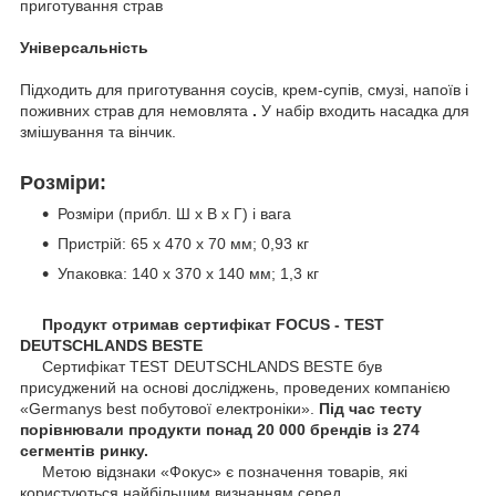
приготування страв
Універсальність
Підходить для приготування соусів, крем-супів, смузі, напоїв і
поживних страв для немовлята
.
У набір входить насадка для
змішування та вінчик.
Розміри:
Розміри (прибл. Ш x В x Г) і вага
Пристрій: 65 x 470 x 70 мм; 0,93 кг
Упаковка: 140 х 370 х 140 мм; 1,3 кг
Продукт отримав сертифікат FOCUS - TEST
DEUTSCHLANDS BESTE
Сертифікат TEST DEUTSCHLANDS BESTE був
присуджений на основі досліджень, проведених компанією
«Germanys best побутової електроніки».
Під час тесту
порівнювали продукти понад 20 000 брендів із 274
сегментів ринку.
Метою відзнаки «Фокус» є позначення товарів, які
користуються найбільшим визнанням серед