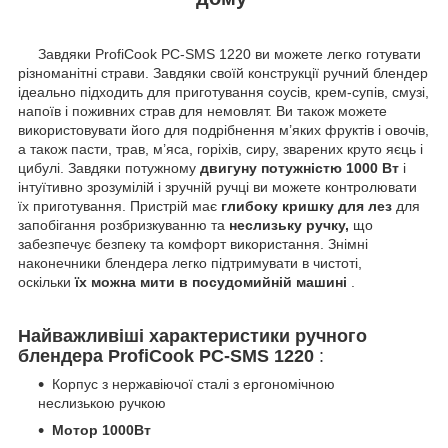
Завдяки ProfiCook PC-SMS 1220 ви можете легко готувати
різноманітні страви. Завдяки своїй конструкції ручний блендер
ідеально підходить для приготування соусів, крем-супів, смузі,
напоїв і поживних страв для немовлят. Ви також можете
використовувати його для подрібнення м’яких фруктів і овочів,
а також пасти, трав, м’яса, горіхів, сиру, зварених круто яєць і
цибулі. Завдяки потужному
двигуну потужністю 1000 Вт
і
інтуїтивно зрозумілій і зручній ручці ви можете контролювати
їх приготування. Пристрій має
глибоку кришку для лез
для
запобігання розбризкуванню та
неслизьку ручку,
що
забезпечує безпеку та комфорт використання. Знімні
наконечники блендера легко підтримувати в чистоті,
оскільки
їх можна мити в посудомийній машині
.
Найважливіші характеристики ручного
блендера
ProfiCook PC-SMS 1220
:
Корпус з нержавіючої сталі з ергономічною
неслизькою ручкою
Мотор 1000Вт