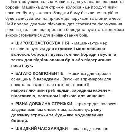
Багатофункціональна машинка для укладання волосся та
бороди. Машинка для стрижки волосся - це продукт, який
повинен бути у кожного. Завдяки йому більше не потрібно
буде записуватися на прийом до перукаря та стояти в черзі.
Цей прилад ідеально підходить для стрижки та формування
волосся, гоління, підстригання бороди та вусів, а також може
використовуватися для вирівнювання брів.
ШИРОКЕ ЗАСТОСУВАННЯ
- машинка-тример
використовується
для стрижки і моделювання
волосся, бороди і вусів, гоління бороди і вусів, а
також для підрівнювання брів або підстригання
носа і вух.
БАГАТО КОМПОНЕНТІВ
- машинка для стрижки
оснащена
5 насадками
. Включно з тримером для
носа та насадкою для гоління, а також
5
направляючими гребінцями, зарядним кабелем,
підставкою, мастилом і щіткою для чищення
.
РІЗНА ДОВЖИНА СТРИЖКИ
- тример для волосся,
завдяки змінним елементам, забезпечує
різну
довжину стрижки та будь-яке моделювання
бороди.
ШВИДКИЙ ЧАС ЗАРЯДКИ
- після підключення