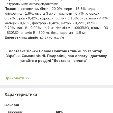
натуральними антиоксидантами.
Поживні речовини:
білки - 20,0%, жири - 15,3%, сира
клітковина - 1,8%, омега-3 жирні кислоти - 0,7%, хлориди -
0,57%, сірка - 0,42%, гідроксипролін - 0,15%, сира зола - 4,4%,
кальцій - 0,61%, фосфор - 0,48%, натрій - 0,22%, калій -
0,70%, магній - 0,09%; на 1 кг: вітамін A - 10905МО, вітамін D3
- 830МО, вітамін E - 600 мг, бета-каротин - 1,5 мг.
Енергетична цінність:
3770 ккал/кг
Доставка тільки Новою Поштою і тільки по території
України. Самовивіз НІ. Подробиці про оплату і доставку
читайте в розділі "Доставка і оплата".
Приховати
Характеристики
Основні
Виробник
Hill's