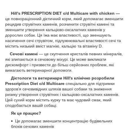
Hill's PRESCRIPTION DIET c/d Multicare with chicken —
це повнораціонний дієтичний корм, який допомагає зменшити
рецидив струвітних каменів, розчинити струвітні камені та
зменшити утворення кальцієво-оксалатних каменів у
дорослих собак. Ця їжа має властивості, що зменшують
насичення сечі струвітом, підлужнювальні властивості сечі та
містить низький вміст магнію, кальцію та вітаміну D.
Сечові камені
— це скупчення кристалів певних мінералів,
які злипаються в сечовому міхурі. Це може викликати
дискомфорт і призвести до більш серйозних проблем, які
вимагають ветеринарної допомоги.
Дієтологи та ветеринари Hill's клінічно розробили
Prescription Diet c/d Multicare
спеціально для підтримки
здоров’я сечовивідних шляхів вашої собаки та зниження
ризику утворення струвітних і кальцієво-оксалатних каменів.
Цей сухий корм містить курку та має чудовий смак, який
сподобається вашій собаці.
Як це працює?
Це допомагає зменшити концентрацію будівельних
блоків сечових каменів