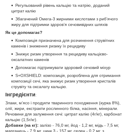
Регульований рівень кальцію та натрію, доданий
цитрат калію
Збагачений Омега-3 жирними кислотами з риб’ячого
жиру для підтримки здоров’я сечовивідних шляхів
Як це допомагає?
Композиція призначена для розчинення струвітних
каменів і зниження ризику їх рецидиву
Знижує ризик утворення та рецидиву кальцієво-
оксалатних каменів
Допомагає підтримувати здоровий сечовий міхур
S+OXSHIELD: композиція, розроблена для отримання
композиції сечі, яка знижує ризик утворення кристалів
струвіту та оксалату кальцію.
Інгредієнти
:
Злаки, м’ясо і продукти тваринного походження (курка 8%),
олії, жири, екстракти рослинного білка, насіння, мінерали.
Речовини для залуження сечі: цитрат калію (4г/кг), карбонат
кальцію (1,5г/кг).
Добавки (на кг):
залізо - 76,0 мг, йод - 1,2 мг, мідь - 7,5 мг,
марганець - 7,9 мг, цинк 3 - 157 мг, селен - 0,2 мг, з