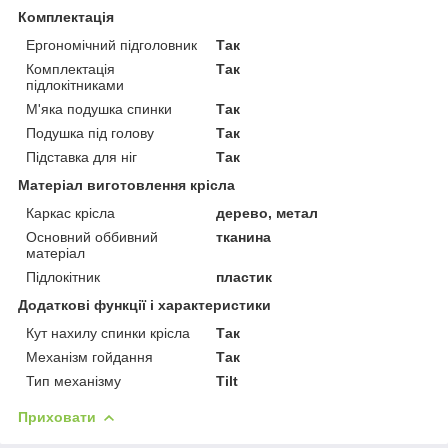
Комплектація
Ергономічний підголовник
Так
Комплектація
Так
підлокітниками
М'яка подушка спинки
Так
Подушка під голову
Так
Підставка для ніг
Так
Матеріал виготовлення крісла
Каркас крісла
дерево, метал
Основний оббивний
тканина
матеріал
Підлокітник
пластик
Додаткові функції і характеристики
Кут нахилу спинки крісла
Так
Механізм гойдання
Так
Тип механізму
Tilt
Приховати