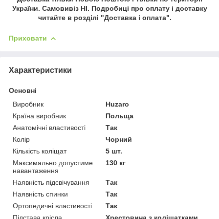
України. Самовивіз НІ. Подробиці про оплату і доставку
читайте в розділі "Доставка і оплата".
Приховати
Характеристики
Основні
Виробник
Huzaro
Країна виробник
Польща
Анатомічні властивості
Так
Колір
Чорний
Кількість коліщат
5 шт.
Максимально допустиме
130 кг
навантаження
Наявність підсвічування
Так
Наявність спинки
Так
Ортопедичні властивості
Так
Підстава крісла
Хрестовина з коліщатками