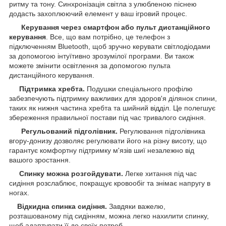
ритму та тону. Синхронізація світла з улюбленою піснею
додасть захоплюючий елемент у ваш ігровий процес.
Керування через смартфон або пульт дистанційного
керування
. Все, що вам потрібно, це телефон з
підключенням Bluetooth, щоб зручно керувати світлодіодами
за допомогою інтуїтивно зрозумілої програми. Ви також
можете змінити освітлення за допомогою пульта
дистанційного керування.
Підтримка хребта.
Подушки спеціального профілю
забезпечують підтримку важливих для здоров'я ділянок спини,
таких як нижня частина хребта та шийний відділ. Це полегшує
збереження правильної постави під час тривалого сидіння.
Регульований підголівник.
Регулювання підголівника
вгору-донизу дозволяє регулювати його на різну висоту, що
гарантує комфортну підтримку м'язів шиї незалежно від
вашого зростання.
Спинку можна розгойдувати.
Легке хитання під час
сидіння розслаблює, покращує кровообіг та знімає напругу в
ногах.
Відкидна спинка сидіння.
Завдяки важелю,
розташованому під сидінням, можна легко нахилити спинку,
щоб адаптувати її до своїх потреб.