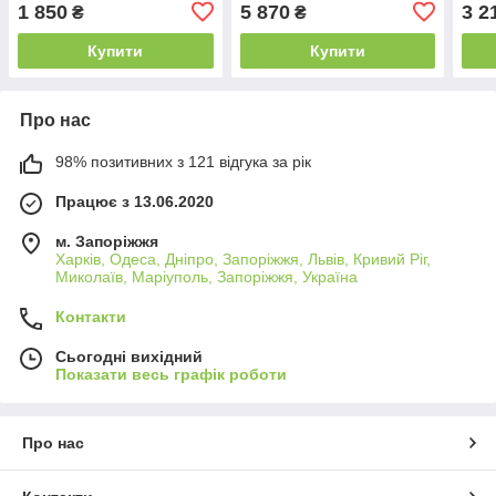
B_2260
геймерів B_2266
гейм
1 850
5 870
3 2
₴
₴
Купити
Купити
Про нас
98% позитивних з 121 відгука за рік
Працює з 13.06.2020
м. Запоріжжя
Харків, Одеса, Дніпро, Запоріжжя, Львів, Кривий Ріг,
Миколаїв, Маріуполь, Запоріжжя, Україна
Контакти
Сьогодні вихідний
Показати весь графік роботи
Про нас