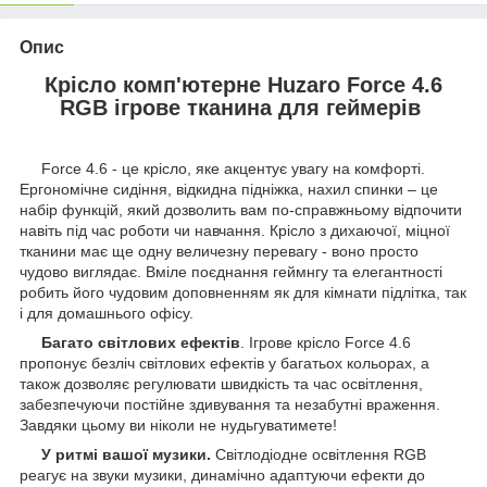
Опис
Крісло комп'ютерне Huzaro Force 4.6
RGB ігрове тканина для геймерів
Force 4.6 - це крісло, яке акцентує увагу на комфорті.
Ергономічне сидіння, відкидна підніжка, нахил спинки – це
набір функцій, який дозволить вам по-справжньому відпочити
навіть під час роботи чи навчання. Крісло з дихаючої, міцної
тканини має ще одну величезну перевагу - воно просто
чудово виглядає. Вміле поєднання геймнгу та елегантності
робить його чудовим доповненням як для кімнати підлітка, так
і для домашнього офісу.
Багато світлових ефектів
. Ігрове крісло Force 4.6
пропонує безліч світлових ефектів у багатьох кольорах, а
також дозволяє регулювати швидкість та час освітлення,
забезпечуючи постійне здивування та незабутні враження.
Завдяки цьому ви ніколи не нудьгуватимете!
У ритмі вашої музики.
Світлодіодне освітлення RGB
реагує на звуки музики, динамічно адаптуючи ефекти до