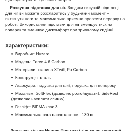
Розсувна підставка для ніг.
Завдяки висувній підставці
для ніг ви можете розслабитись у будь-який момент –
витягнути ноги та максимально приємно провести перерву на
роботі. Використання підставки для ніг зменшує тиск на
поперек та зменшує дискомфорт при тривалому сидінні.
Характеристики:
Виробник: Huzaro
Модель: Force 4.6 Carbon
Матеріали: тканина XTwill, Pu Carbon
Конструкція: сталь
Аксесуари: подушка для шиї, подушка для попереку
Механізм: SoftFlex (дозволяє розгойдувати), SideRest
(дозволяє нахиляти спинку)
Газліфт: BIFMA клас 3
Максимальна вага навантаження: 130 кг.
Доставка тільки Новою Поштою і тільки по території