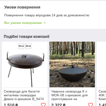
Умови повернення
Повернення товару впродовж 14 днів за домовленістю
Всі умови повернення
Подібні товари компанії
Сковорода для багаття
Чавунна сковорода 8 л
Сков
металева сковорідка
WOK-08 з кришкою для
40K 
Димок із кришкою B_9474
приготування на
Комп
відкритому вогні B_2426
вогн
1 510
2 322
1 4
₴
₴