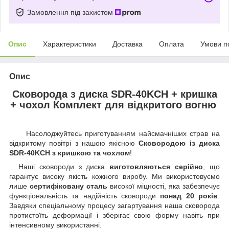
Замовлення під захистом
Опис
Характеристики
Доставка
Оплата
Умови п
Опис
Сковорода з диска SDR-40KCH + кришка
+ чохол Комплект для відкритого вогню
Насолоджуйтесь приготуванням найсмачніших страв на
відкритому повітрі з нашою якісною
Сковородою із диска
SDR-40KCH з кришкою та чохлом
!
Наші сковороди з диска
виготовляються серійно
, що
гарантує високу якість кожного виробу. Ми використовуємо
лише
сертифіковану сталь
високої міцності, яка забезпечує
функціональність та надійність сковороди
понад 20 років
.
Завдяки спеціальному процесу загартування наша сковорода
протистоїть деформації і зберігає свою форму навіть при
інтенсивному використанні.