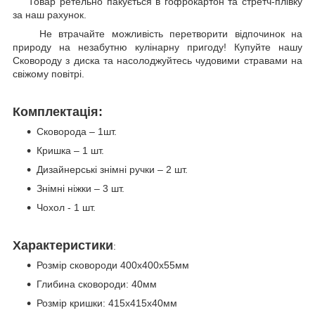
Товар ретельно пакується в гофрокартон та стретч-плівку
за наш рахунок.
Не втрачайте можливість перетворити відпочинок на
природу на незабутню кулінарну пригоду! Купуйте нашу
Сковороду з диска та насолоджуйтесь чудовими стравами на
свіжому повітрі.
Комплектація:
Сковорода – 1шт.
Кришка – 1 шт.
Дизайнерські знімні ручки – 2 шт.
Знімні ніжки – 3 шт.
Чохол - 1 шт.
Характеристики
:
Розмір сковороди 400х400х55мм
Глибина сковороди: 40мм
Розмір кришки: 415х415х40мм