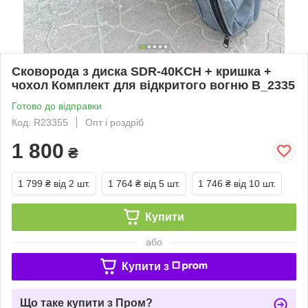
Сковорода з диска SDR-40KCH + кришка +
чохол Комплект для відкритого вогню B_2335
Готово до відправки
Код: R23355
Опт і роздріб
1 800
₴
1 799 ₴
від 2 шт.
1 764 ₴
від 5 шт.
1 746 ₴
від 10 шт.
Купити
або
Купити з
Що таке купити з Пром?