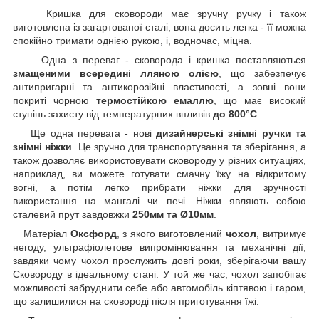
Кришка для сковороди має зручну ручку і також
виготовлена із загартованої сталі, вона досить легка - її можна
спокійно тримати однією рукою, і, водночас, міцна.
Одна з переваг - сковорода і кришка поставляються
змащеними всередині лляною олією
, що забезпечує
антипригарні та антикорозійні властивості, а зовні вони
покриті чорною
термостійкою емаллю
, що має високий
ступінь захисту від температурних впливів
до 800°C
.
Ще одна перевага - нові
дизайнерські знімні ручки та
знімні ніжки
. Це зручно для транспортування та зберігання, а
також дозволяє використовувати сковороду у різних ситуаціях,
наприклад, ви можете готувати смачну їжу на відкритому
вогні, а потім легко прибрати ніжки для зручності
використання на мангалі чи печі. Ніжки являють собою
сталевий прут завдовжки
250мм та Ø10мм
.
Матеріал
Оксфорд
, з якого виготовлений
чохол
, витримує
негоду, ультрафіолетове випромінювання та механічні дії,
завдяки чому чохол прослужить довгі роки, зберігаючи вашу
Сковороду в ідеальному стані. У той же час, чохол запобігає
можливості забруднити себе або автомобіль кіптявою і гаром,
що залишилися на сковороді після приготування їжі.