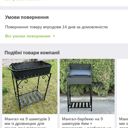
Умови повернення
Повернення товару впродовж 14 днів за домовленістю
Всі умови повернення
Подібні товари компанії
Мангал на 9 шампурів 3
Мангал-барбекю на 9
Манг
мм із дровницею для
шампурів 4мм +
мм з
пікніка дачі відпочинку
термометр + розбиральна
дров