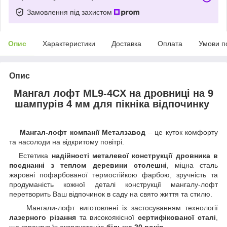
Замовлення під захистом
Опис
Характеристики
Доставка
Оплата
Умови п
Опис
Мангал лофт ML9-4CX на дровниці на 9
шампурів 4 мм для пікніка відпочинку
Мангал-лофт компанії Металзавод
– це куток комфорту
та насолоди на відкритому повітрі.
Естетика
надійності металевої конструкції дровника в
поєднанні з теплом деревини столешні
, міцна сталь
жаровні пофарбованої термостійкою фарбою, зручність та
продуманість кожної деталі конструкції мангалу-лофт
перетворить Ваш відпочинок в саду на свято життя та стилю.
Мангали-лофт виготовлені із застосуванням технології
лазерного різання
та високоякісної
сертифікованої сталі
,
що гарантує їх експлуатацію
більше 20 років
.