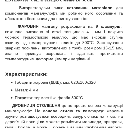
Використовуючи лише
нетоксичні матеріали
для
компонентів мангалу-лофт, ми робимо його особливим та
абсолютно безпечним для приготування їжі
ЖАРОВНЯ мангалу
розрахована на
9 шампурів
,
виконана виконана зі сталі товщиною 4 мм і покрита
чорною термостійкою емаллю, що має високий ступінь
захисту від температурних впливів до 800°C. Застосування
зварних посилень, виготовлених з труби розміром 15х15 мм,
значно підвищує жорсткість і здатність протистояти
температурним деформаціям при нагріванні.
Характеристики:
Габарити жаровні (ДВШ), мм: 620х160х320
Метал: 4 мм
Покриття: термостійка фарба 800°С
ДРОВНИЦЯ-СТОЛЕШНЯ
це не просто основа конструкції
мангалу-лофт. Це
основа стилю та комфорту
: жаровня
зручно розташовується всередині, занурюючись на 7 см; на
дерев’яній полиці ви можете розмістити маринади, приправи,
гарячі блюда, а може і кухель з вашим улюбленим напоєм,