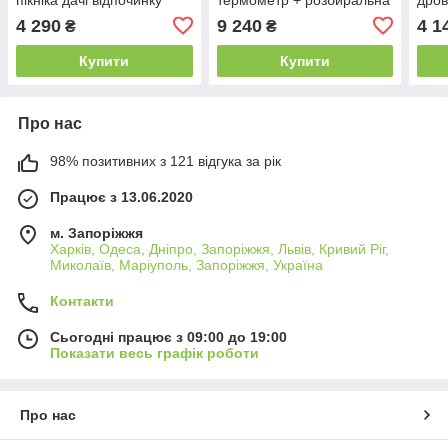
B_2325
дровниця для пікніка
відп
4 290
9 240
4 1
₴
₴
відпочинку B_2338
Купити
Купити
Про нас
98% позитивних з 121 відгука за рік
Працює з 13.06.2020
м. Запоріжжя
Харків, Одеса, Дніпро, Запоріжжя, Львів, Кривий Ріг,
Миколаїв, Маріуполь, Запоріжжя, Україна
Контакти
Сьогодні працює з 09:00 до 19:00
Показати весь графік роботи
Про нас