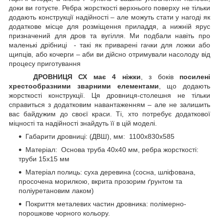
доки ви готуєте. Ребра жорсткості верхнього поверху не тільки
додають конструкції надійності – але можуть стати у нагоді як
додаткове місце для розміщення приладдя, а нижній ярус
призначений для дров та вугілля. Ми подбали навіть про
маленькі дрібниці - такі як приварені гачки для ложки або
щипців, або кочерги – аби ви дійсно отримували насолоду від
процесу приготування
ДРОВНИЦЯ СХ має 4 ніжки
, з боків
посилені
хрестообразними зварними елементами
, що додають
жорсткості конструкції. Ця дровниця-столешня не тільки
справиться з додатковим навантаженням – але не залишить
вас байдужим до своєї краси. Ті, хто потребує додаткової
міцності та надійності знайдуть її в цій моделі.
Габарити дровниці: (ДВШ), мм: 1100х830х585
Матеріал: Основа труба 40х40 мм, ребра жорсткості:
труби 15х15 мм
Матеріал полиць: суха деревина (сосна, шліфована,
просочена морилкою, вкрита прозорим ґрунтом та
поліуретановим лаком)
Покриття металевих частин дровника: полімерно-
порошкове чорного кольору.