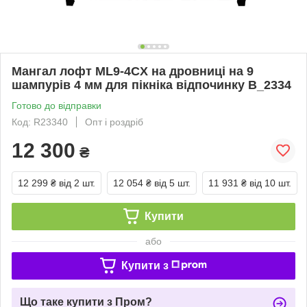
Мангал лофт ML9-4CX на дровниці на 9
шампурів 4 мм для пікніка відпочинку B_2334
Готово до відправки
Код: R23340
Опт і роздріб
12 300
₴
12 299 ₴
від 2 шт.
12 054 ₴
від 5 шт.
11 931 ₴
від 10 шт.
Купити
або
Купити з
Що таке купити з Пром?