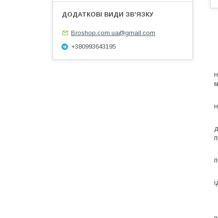
Broshop.com.ua@gmail.com
+380993643195
м
н
д
п
Ж
п
і
Щ
О
п