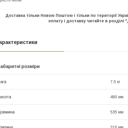
Доставка тільки Новою Поштою і тільки по території У
оплату і доставку читайте в розділі "
арактеристики
Габаритні розміри
ага
7.5 кг
исота
480 мм
Довжина
535 мм
Ширина
310 мм