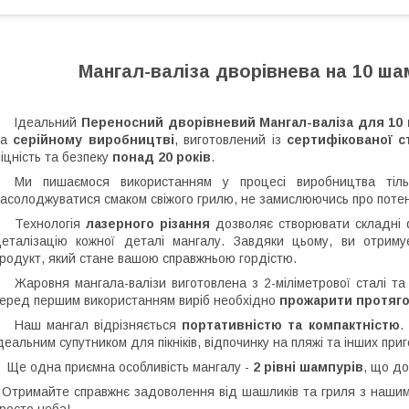
Мангал-валіза дворівнева на 10 ша
Ідеальний
Переносний дворівневий
Мангал-валіза для 10
на
серійному виробництві
, виготовлений із
сертифікованої с
іцність та безпеку
понад 20 років
.
Ми пишаємося використанням у процесі виробництва тіл
асолоджуватися смаком свіжого грилю, не замислюючись про потен
Технологія
лазерного різання
дозволяє створювати складні фо
еталізацію кожної деталі мангалу. Завдяки цьому, ви отриму
родукт, який стане вашою справжньою гордістю.
аровня мангала-валізи виготовлена з 2-міліметрової сталі т
еред першим використанням виріб необхідно
прожарити протяго
Наш мангал відрізняється
портативністю та компактністю
.
деальним супутником для пікніків, відпочинку на пляжі та інших приг
е одна приємна особливість мангалу -
2 рівні шампурів
, що до
тримайте справжнє задоволення від шашликів та гриля з нашим ма
росто неба!