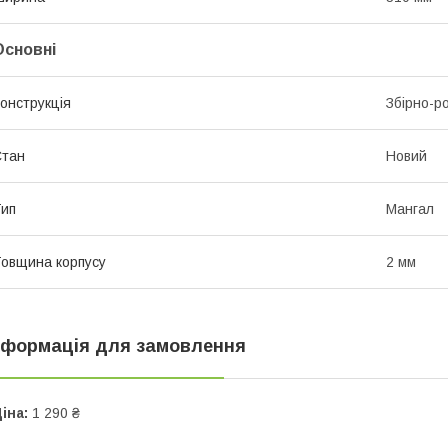
Основні
онструкція
Збірно-р
Стан
Новий
ип
Мангал
овщина корпусу
2 мм
нформація для замовлення
іна:
1 290 ₴