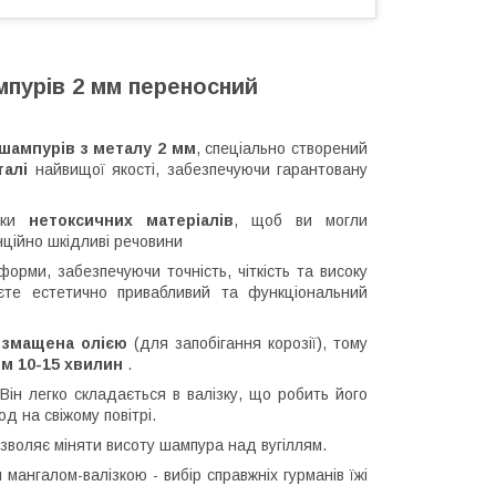
мпурів 2 мм переносний
 шампурів з металу 2 мм
, спеціально створений
талі
найвищої якості, забезпечуючи гарантовану
ьки
нетоксичних матеріалів
, щоб ви могли
ційно шкідливі речовини
рми, забезпечуючи точність, чіткість та високу
єте естетично привабливий та функціональний
а
змащена олією
(для запобігання корозії), тому
м 10-15 хвилин
.
 Він легко складається в валізку, що робить його
од на свіжому повітрі.
зволяє міняти висоту шампура над вугіллям.
нгалом-валізкою - вибір справжніх гурманів їжі