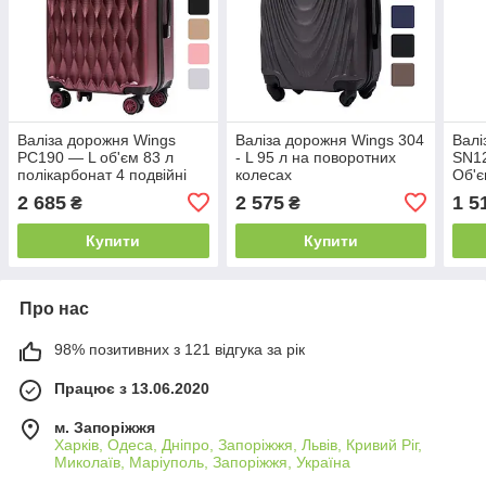
Валіза дорожня Wings
Валіза дорожня Wings 304
Валі
PC190 — L об'єм 83 л
- L 95 л на поворотних
SN1
полікарбонат 4 подвійні
колесах
Об'є
колеса для поїздок
полікарбонат+ABS +
для 
2 685
2 575
1 5
₴
₴
B_2033 Червоний
кодовий замок B_1608
Купити
Купити
Про нас
98% позитивних з 121 відгука за рік
Працює з 13.06.2020
м. Запоріжжя
Харків, Одеса, Дніпро, Запоріжжя, Львів, Кривий Ріг,
Миколаїв, Маріуполь, Запоріжжя, Україна