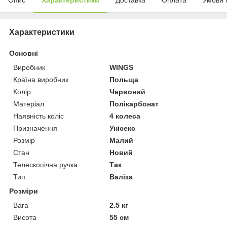
Характеристики
Основні
Виробник
WINGS
Країна виробник
Польща
Колір
Червоний
Матеріал
Полікарбонат
Наявність коліс
4 колеса
Призначення
Унісекс
Розмір
Малий
Стан
Новий
Телескопічна ручка
Так
Тип
Валіза
Розміри
Вага
2.5 кг
Висота
55 см