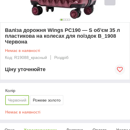
Валіза дорожня Wings PC190 — S об'єм 35 л
пластикова на колесах для поїздок B_1908
Червона
Немає в наявності
Код: R19088_красный
Роздріб
Ціну уточнюйте
Колір
Червоний
Рожеве золото
Немає в наявності
Опис
Характеристики
Доставка
Оплата
Умови 