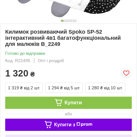
Килимок розвиваючий Spoko SP-52
інтерактивний 4в1 багатофункціональний
для малюків B_2249
Готово до відправки
Код: R22495
Опт і роздріб
1 320
₴
1 319 ₴
від 2 шт.
1 294 ₴
від 5 шт.
1 280 ₴
від 10 шт.
Купити
або
Купити з