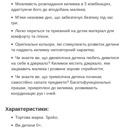
Можливість розкладання килимка в 3 комбінаціях,
адаптуючи його до вподобань малюка;
М'яке нековзке дно, що забезпечує безпеку під час
гри;
Легко переться та приємний на дотик матеріал для
комфорту та гігієни;
Оригінальні кольори, які стимулюють розвиток дитини
та надають килимку неповторний характер;
Чи знаєте ви, що двомісячна дитина любить дивитися
на себе в дзеркало? Килимок містить дзеркало, яке
зацікавить малюка і розвине зорове сприйняття;
Чи знаєте ви, що тримісячна дитина починає
самостійно хапати предмети? Багатофункціональні
іграшки, прикріплені до килимка, розвивають
координацію рук і очей.
Характеристики:
Торгова марка: Spoko;
Вік дитини 0+;