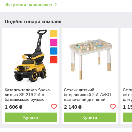
Всі умови повернення
Подібні товари компанії
Каталка-толокар Spoko
Столик дитячий
Стіл
дитяча SP-219 2в1 з
інтерактивний 2в1 AVKO
дитя
батьківською ручкою
навчальний для дітей
для 
машинка джип для дітей
B_2474
1 606
2 140
1 1
₴
₴
B_2178
Купити
Купити