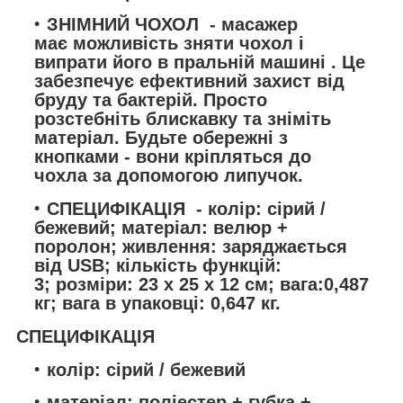
ЗНІМНИЙ ЧОХОЛ
- масажер
має
можливість зняти чохол і
випрати його в пральній машині
. Це
забезпечує ефективний захист від
бруду та бактерій. Просто
розстебніть блискавку та зніміть
матеріал. Будьте обережні з
кнопками - вони кріпляться до
чохла за допомогою липучок.
СПЕЦИФІКАЦІЯ
- колір: сірий /
бежевий; матеріал: велюр +
поролон; живлення: заряджається
від USB; кількість функцій:
3; розміри: 23 х 25 х 12 см; вага:0,487
кг; вага в упаковці: 0,647 кг.
СПЕЦИФІКАЦІЯ
колір: сірий / бежевий
матеріал: поліестер + губка +