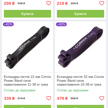
299
219
₴
₴
538 ₴
394 ₴
Купити
Купити
–41%
–41%
Еспандер-петля 22 мм Cornix
Еспандер-петля 32 мм Cornix
Power Band сила
Power Band сила
навантаження 11-30 кг гума
навантаження 15-38 кг гума
для фітнесу спорту
для фітнесу та спорту
Готово до відправки
Готово до відправки
339
479
₴
₴
574 ₴
808 ₴