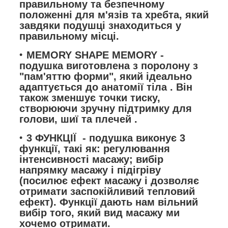
правильному та безпечному
положенні для м'язів
та хребта,
який
завдяки подушці знаходиться у
правильному місці.
MEMORY
SHAPE
MEMORY -
подушка виготовлена з поролону з
"пам'яттю форми", який
ідеально
адаптується до анатомії тіла
. Він
також зменшує точки тиску,
створюючи зручну підтримку для
голови, шиї та плечей
.
3 ФУНКЦІЇ
- подушка виконує 3
функції, такі як: регулювання
інтенсивності масажу; вибір
напрямку масажу і підігріву
(посилює ефект масажу і дозволяє
отримати заспокійливий тепловий
ефект).
Функції дають нам вільний
вибір того, який вид масажу ми
хочемо отримати.