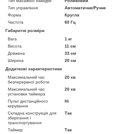
Тип масажної накидки
Роликовий
Тип управління
Автоматичне/Ручне
Форма
Кругла
Частота
60 Гц
Габаритні розміри
Вага
1 кг
Висота
11 см
Довжина
33 см
Ширина
20 см
Додаткові характеристики
Максимальний час
20 хв
безперервної роботи
Максимальний час
20 хв
установки таймера
Пульт дистанційного
Ні
керування
Складна конструкція для
Так
зберігання і
транспортування
Таймер
Так