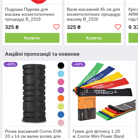
Подушка Підкова для
Валік масажний 45 см для
Кріс
масажа косметологічних
косметологічних процедур
ARMH
процедур B_2319
масажу B_2320
підс
офіс
325
325
9 3
₴
₴
Купити
Купити
Акційні пропозиції та новинки
–44%
–44%
Ролик масажний Cornix EVA
Гумки для фітнесу 1-20
33 x 14 см валик ролер для
кг Cornix Mini Power Band