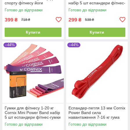
спорту фітнесу йоги
набір 5 шт еспандери фітнес-
тренувань
гумки
Готово до відправки
Готово до відправки
399
299
₴
₴
718 ₴
538 ₴
Купити
Купити
–44%
–44%
Гумки для фітнесу 1-20 кг
Еспандер-петля 13 мм Cornix
Cornix Mini Power Band набір
Power Band сила
5 шт еспандери фітнес-гумки
навантаження 7-16 кг гума
стрічкові
для фітнесу спорту
Готово до відправки
Готово до відправки