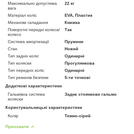
Максимально допустима
22 кг
вага
Матеріал коліс
EVA, Пластик
Механізм складання
Книжка
Поворотні передні колеса/
Так
колесо
Система амортизації
Пружини
Стан
Новий
Тип задніх коліс
Одинарні
Тип коляски
Прогулянкова
Тип передніх коліс
Одинарні
Тип ременів безпеки
5-ти точкові
Додаткові характеристики
Гальмівна система
Заднє стоянкове гальмо
коляски
Користувальницькі характеристики
Колір
Темно-сірий
Приховати