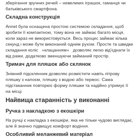
зберігання зручних речей – невеликих іграшок, гаманця чи
батьківського смартфона.
Складна конструкція
Annet була оснащена простою системою складання, щоб
зробити її компактною, тому вона не займає багато місця,
коли зараз не використовується. Весь процес займає кілька
секунд і може бути виконаний одним рухом. Просте та швидке
складання коліс «клацанням» дозволяє легко від'єднати їх
від рами, додатково зменшуючи займаний простір.
Тримач для пляшок або склянок
Знімний підсклянник дозволяє розмістити навіть літрову
пляшку з напоєм, пляшку з водою або термос. Сама
підстаканник повторює форму пляшки та надійно утримує її
на місці.
Найвища старанність у виконанні
Ручка з накладкою з екошкіри
На ручці є накладка з екошкіри, яка не тільки чудово виглядає,
але й значно підвищує комфорт водіння.
Особливий меланжевий матеріал