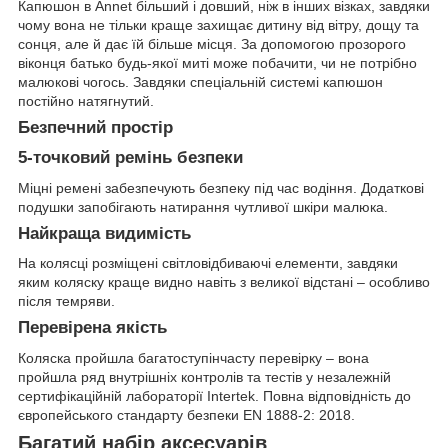
Капюшон в Annet більший і довший, ніж в інших візках, завдяки
чому вона не тільки краще захищає дитину від вітру, дощу та
сонця, але й дає їй більше місця. За допомогою прозорого
віконця батько будь-якої миті може побачити, чи не потрібно
малюкові чогось. Завдяки спеціальній системі капюшон
постійно натягнутий.
Безпечний простір
5-точковий ремінь безпеки
Міцні ремені забезпечують безпеку під час водіння. Додаткові
подушки запобігають натирання чутливої шкіри малюка.
Найкраща видимість
На колясці розміщені світловідбиваючі елементи, завдяки
яким коляску краще видно навіть з великої відстані – особливо
після темряви.
Перевірена якість
Коляска пройшла багатоступінчасту перевірку – вона
пройшла ряд внутрішніх контролів та тестів у незалежній
сертифікаційній лабораторії Intertek. Повна відповідність до
європейського стандарту безпеки EN 1888-2: 2018.
Багатий набір аксесуарів