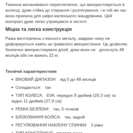
Тканина меланжевого переплетення, що використовується в
колясці, дуже стійка до стирання і розтягування, і в той же час
вона приємна для шкіри маленького мандрівника. Цей
матеріал дуже легко утримувати в чистоті.
Міцна та легка конструкція
Рама виготовлена з якісного металу, завдяки чому не
деформується навіть за тривалого використання. Це дозволяє
безпечно використовувати дітей, доки вони не досягнуть 48
місяців або не важать 22 кг.
Технічні характеристики
ВІКОВИЙ ДІАПАЗОН: від 0 до 48 місяців
Складається: так
ТИП КОЛЕСА: EVA, переднє 8 дюймів (20,3 см) та
заднє 11 дюймів (27,9 см)
РЕМНІ БЕЗПЕКИ: так, 5-точкові
БЛОКУВАННЯ КОЛІСА: так, задній
РЕГУЛЮВАННЯ НАКЛОНУ СПИНКИ: 3 рівні
ТИП КОНСТРУКЦІЇ: сталева рама