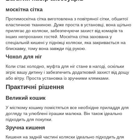
москітна сітка
Протимоскітна сітка виготовлена з повітряної сітки, обшитої
еластичною тканиною. Дуже проста в установці, вона щільно
прилягає до коляски, забезпечуючи захист від комарів та
інших непроханих гостей. Москітна сітка захована у
спеціальній кишені у підніжці коляски, яка закривається на
блискавку, тому вона завжди під рукою.
Чохол для ніг
Коли стає холодно, муфта для ніг стане в нагоді, оскільки
зігріє вашу дитину і забезпечить додатковий захист від дощу
або вітру. Проста установка із зручними клямками.
Практичні рішення
Великий кошик
У місткому кошику помістяться все необхідне приладдя для
догляду та улюблені іграшки малюка. Він також ідеально
підходить для покупки.
Зручна кишеня
Кишеня на задній частині коляски ідеально підходить для