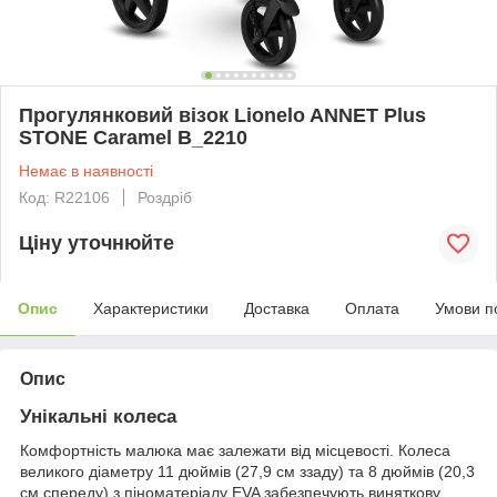
Прогулянковий візок Lionelo ANNET Plus
STONE Caramel B_2210
Немає в наявності
Код: R22106
Роздріб
Ціну уточнюйте
Опис
Характеристики
Доставка
Оплата
Умови п
Опис
Унікальні колеса
Комфортність малюка має залежати від місцевості. Колеса
великого діаметру 11 дюймів (27,9 см ззаду) та 8 дюймів (20,3
см спереду) з піноматеріалу EVA забезпечують виняткову