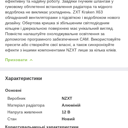
ефективну та надійну роботу. Завдяки гнучким шлангам у
гумовому обплетенні встановлення радіатора та мідного
водоблока не викликає ускладнень. ZXT Kraken X63
обладнаний вентиляторами з підсвіткою і водоблоком нового
дизайну. Обертова кришка зі збільшеним світлодіодним
кільцем і дзеркальною поверхнею має унікальний вигляд.
Повністю налаштуйте охолоджувальне освітлення за
допомогою програмного забезпечення CAM. Використовуйте
пресети або створюйте свої власні, а також синхронізуйте
ефекти з іншими компонентами NZXT лише за кілька кліків.
Приховати
Характеристики
Основні
Виробник
NZXT
Матеріал радіатора
Алюміній
Напруга живлення
12 В
Стан
Новий
Користувальницькі характеристики