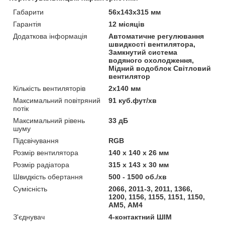
Габарити
56х143х315 мм
Гарантія
12 місяців
Додаткова інформація
Автоматичне регулювання
швидкості вентилятора,
Замкнутий система
водяного охолодження,
Мідний водоблок Світловий
вентилятор
Кількість вентиляторів
2x140 мм
Максимальний повітряний
91 куб.фут/хв
потік
Максимальний рівень
33 дБ
шуму
Підсвічування
RGB
Розмір вентилятора
140 х 140 х 26 мм
Розмір радіатора
315 х 143 х 30 мм
Швидкість обертання
500 - 1500 об./хв
Сумісність
2066, 2011-3, 2011, 1366,
1200, 1156, 1155, 1151, 1150,
АМ5, АМ4
З'єднувач
4-контактний ШІМ