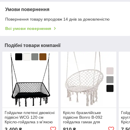
Умови повернення
Повернення товару впродовж 14 днів за домовленістю
Всі умови повернення
Подібні товари компанії
Гойдалки плетені двомісні
Крісло бразилійське
Гойд
підвісні WCG 120 см
підвісне Bonro B-092
круг
Крісло-гойдалка з м'якою
гойдалка гамак для
Кріс
подушкою B_2548
будинку дачі саду
под
3 400
810
7 5
₴
₴