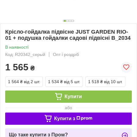
Крісло-гойдалка підвісне JUST GARDEN RIO-
01 + подушка гойдалки садові підвісні B_2034
В наявності
Код: R20342_серый
Опт і роздріб
1 565
₴
1 564 ₴
від 2 шт.
1 534 ₴
від 5 шт.
1 518 ₴
від 10 шт.
Купити
або
Купити з
Що таке купити з Пром?