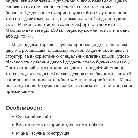
обідка, який обплетений добірною м'якою бавовною. Центр
спинки та сидіння заповнені спеціальним плетінням з
бавовни. Це дозволяє використовувати його як у приміщенні,
так і на відкритому повітрі, оскільки воно стійке до погодних
умов. Розмір гойдалки дозволяє комфортно відпочити.
Максимальна вага до 150 кг. Гойдалку можна повісити в одну
або дві точки.
Міцне підвісне крісло - чудова пропозиція для людей, які
цінують релаксацію на свіжому повітрі. Завдяки своїй цікавій
структурі та використанню спеціальних плетінь кошик чудово
підкреслить сучасний декор і додасть стилю будь-якому місці.
Повісити такий гамак можна як вдома, як підвісний стілець,
так і в саду, як садові гойдалки. Декоративні бахроми в нижній
частині сидіння надають гойдалкам неповторний стиль. М’яке
розгойдування, безумовно, зроблять навчання та читання книг
приємнішими.
Особливості:
Сучасний дизайн.
Висока якість використовуваних матеріалів.
Міцна і зручна конструкція.