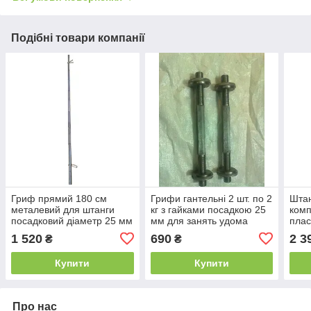
Подібні товари компанії
Гриф прямий 180 см
Грифи гантельні 2 шт. по 2
Штан
металевий для штанги
кг з гайками посадкою 25
комп
посадковий діаметр 25 мм
мм для занять удома
плас
сталевий вага 8 кг
спортзале (пара 4 кг
B_2
1 520
690
2 3
₴
₴
комплект) B_3813
Купити
Купити
Про нас