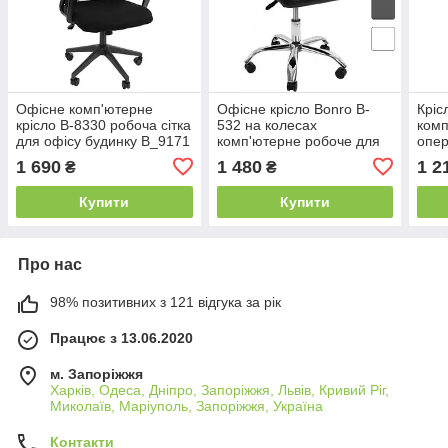
Офісне комп'ютерне
Офісне крісло Bonro B-
Кріс
крісло B-8330 робоча сітка
532 на колесах
комп
для офісу будинку B_9171
комп'ютерне робоче для
опер
офісу будинку Чорний
перс
1 690
1 480
1 2
₴
₴
B_9172
B_35
Купити
Купити
Про нас
98% позитивних з 121 відгука за рік
Працює з 13.06.2020
м. Запоріжжя
Харків, Одеса, Дніпро, Запоріжжя, Львів, Кривий Ріг,
Миколаїв, Маріуполь, Запоріжжя, Україна
Контакти