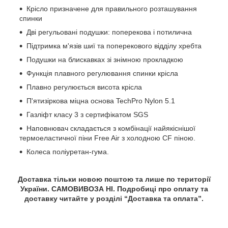
Крісло призначене для правильного розташування
спинки
Дві регульовані подушки: поперекова і потилична
Підтримка м'язів шиї та поперекового відділу хребта
Подушки на блискавках зі знімною прокладкою
Функція плавного регулювання спинки крісла
Плавно регулюється висота крісла
П'ятизіркова міцна основа TechPro Nylon 5.1
Газліфт класу 3 з сертифікатом SGS
Наповнювач складається з комбінації найякіснішої
термоеластичної піни Free Air з холодною CF піною.
Колеса поліуретан-гума.
Доставка тільки новою поштою та лише по території
України. САМОВИВОЗА НІ. Подробиці про оплату та
доставку читайте у розділі “Доставка та оплата”.