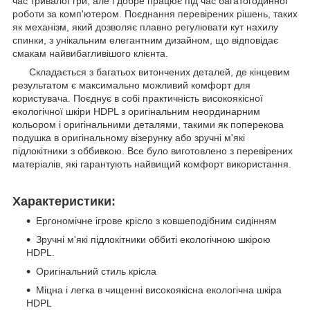
час тривалої гри, але і добре працює під час багатогодинної
роботи за комп'ютером. Поєднання перевірених рішень, таких
як механізм, який дозволяє плавно регулювати кут нахилу
спинки, з унікальним елегантним дизайном, що відповідає
смакам найвибагливішого клієнта.
Складається з багатьох витончених деталей, де кінцевим
результатом є максимально можливий комфорт для
користувача. Поєднує в собі практичність високоякісної
екологічної шкіри HDPL з оригінальним неординарним
кольором і оригінальними деталями, такими як поперекова
подушка в оригінальному візерунку або зручні м'які
підлокітники з оббивкою. Все було виготовлено з перевірених
матеріалів, які гарантують найвищий комфорт використання.
Характеристики:
Ергономічне ігрове крісло з ковшеподібним сидінням
Зручні м'які підлокітники оббиті екологічною шкірою
HDPL.
Оригінальний стиль крісла
Міцна і легка в чищенні високоякісна екологічна шкіра
HDPL