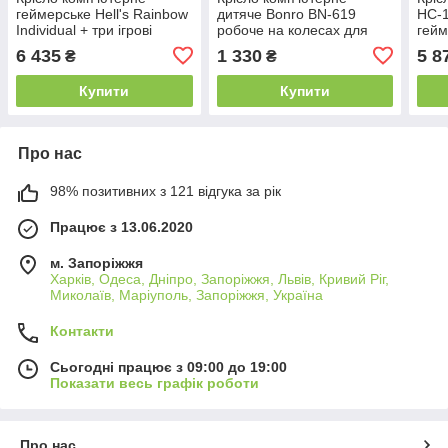
геймерське Hell's Rainbow
дитяче Bonro BN-619
HC-1
Individual + три ігрові
робоче на колесах для
гейм
подушки для геймерів
дітей B_2038 Біло-сіре
гейм
6 435
1 330
5 8
₴
₴
B_1611
Купити
Купити
Про нас
98% позитивних з 121 відгука за рік
Працює з 13.06.2020
м. Запоріжжя
Харків, Одеса, Дніпро, Запоріжжя, Львів, Кривий Ріг,
Миколаїв, Маріуполь, Запоріжжя, Україна
Контакти
Сьогодні працює з 09:00 до 19:00
Показати весь графік роботи
Про нас