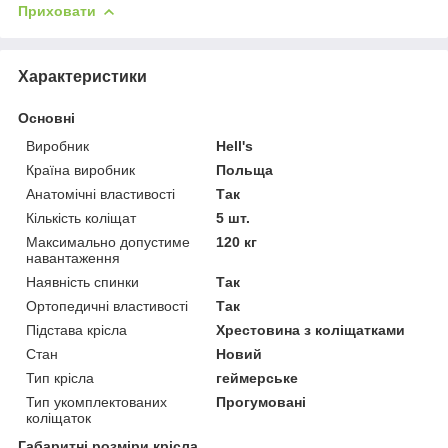
Приховати
Характеристики
Основні
Виробник
Hell's
Країна виробник
Польща
Анатомічні властивості
Так
Кількість коліщат
5 шт.
Максимально допустиме
120 кг
навантаження
Наявність спинки
Так
Ортопедичні властивості
Так
Підстава крісла
Хрестовина з коліщатками
Стан
Новий
Тип крісла
геймерське
Тип укомплектованих
Прогумовані
коліщаток
Габаритні розміри крісла