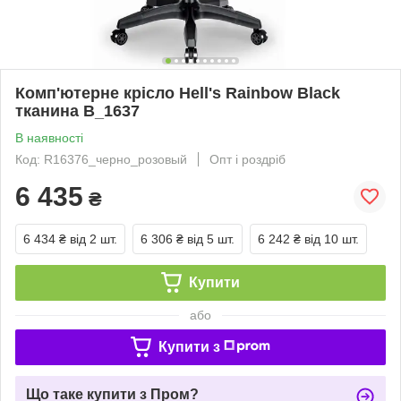
Комп'ютерне крісло Hell's Rainbow Black
тканина B_1637
В наявності
Код: R16376_черно_розовый
Опт і роздріб
6 435
₴
6 434 ₴
від 2 шт.
6 306 ₴
від 5 шт.
6 242 ₴
від 10 шт.
Купити
або
Купити з
Що таке купити з Пром?