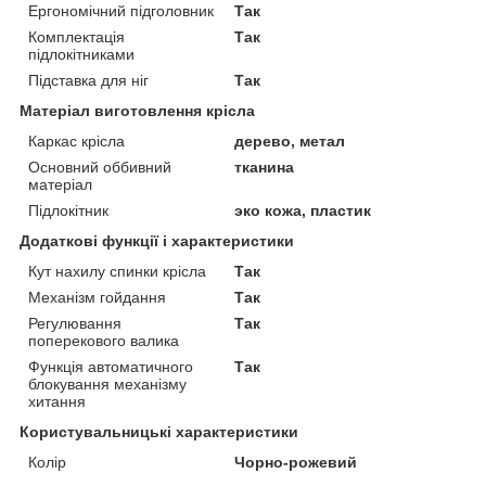
Ергономічний підголовник
Так
Комплектація
Так
підлокітниками
Підставка для ніг
Так
Матеріал виготовлення крісла
Каркас крісла
дерево, метал
Основний оббивний
тканина
матеріал
Підлокітник
эко кожа, пластик
Додаткові функції і характеристики
Кут нахилу спинки крісла
Так
Механізм гойдання
Так
Регулювання
Так
поперекового валика
Функція автоматичного
Так
блокування механізму
хитання
Користувальницькі характеристики
Колір
Чорно-рожевий