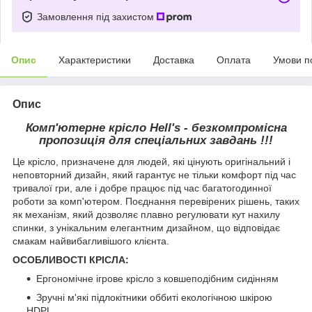
Замовлення під захистом
Опис
Характеристики
Доставка
Оплата
Умови п
Опис
Комп'ютерне крісло Hell's - безкомпромісна
пропозиція для спеціальних завдань !!!
Це крісло, призначене для людей, які цінують оригінальний і
неповторний дизайн, який гарантує не тільки комфорт під час
тривалої гри, але і добре працює під час багатогодинної
роботи за комп'ютером. Поєднання перевірених рішень, таких
як механізм, який дозволяє плавно регулювати кут нахилу
спинки, з унікальним елегантним дизайном, що відповідає
смакам найвибагливішого клієнта.
ОСОБЛИВОСТІ КРІСЛА:
Ергономічне ігрове крісло з ковшеподібним сидінням
Зручні м'які підлокітники оббиті екологічною шкірою
HDPL.