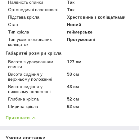
Наявність спинки
Так
Ортопедичні властивості
Так
Підстава крісла
Хрестовина з коліщатками
Стан
Новий
Тип крісла
геймерське
Тип укомплектованих
Прогумовані
коліщаток
Габаритні розміри крісла
Висота з урахуванням
127 см
спинки
Висота сидіння у
53 см
верхньому положенні
Висота сидіння у
43 см
нижньому положенні
Глибина крісла
52 см
Ширина крісла
62 см
Приховати
Умови доставки