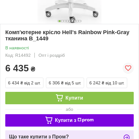
Комп'ютерне крісло Hell's Rainbow Pink-Gray
тканина B_1449
В наявності
Код: R14492
Опт і роздріб
6 435
₴
6 434 ₴
від 2 шт.
6 306 ₴
від 5 шт.
6 242 ₴
від 10 шт.
Купити
або
Купити з
Що таке купити з Пром?