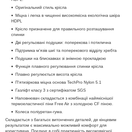
Оригінальний стиль крісла
Міцна і легка в чищенні високоякісна екологічна шкіра
HDPL
Крісло призначене для правильного розташування
спинки
Дві регульовані подушки: поперекова і потилична
Підтримка м'язів шиї та поперекового відділу хребта
Подушки на блискавках зі знімною прокладкою
Функція плавного регулювання спинки крісла
Плавно регулюється висота крісла
П'ятизіркова міцна основа TechPro Nylon 5.1
Газліфт класу 3 з сертифікатом SGS
Наповнювач складається з комбінації найякіснішої
термоеластичної піни Free Air з холодною CF піною.
Колеса поліуретан-гума.
Складається з багатьох витончених деталей, де кінцевим
результатом є максимально можливий комфорт для
користувача. Поєднує в собі практичність високоякісної