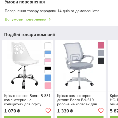
Умови повернення
Повернення товару впродовж 14 днів за домовленістю
Всі умови повернення
Подібні товари компанії
Крісло офісне Bonro B-881
Крісло комп'ютерне
Кріс
комп'ютерне на
дитяче Bonro BN-619
HC-1
коліщатках для офісу
робоче на колесах для
гейм
будинку B_1613
дітей B_2038 Біло-сіре
гейм
1 070
1 330
5 8
₴
₴