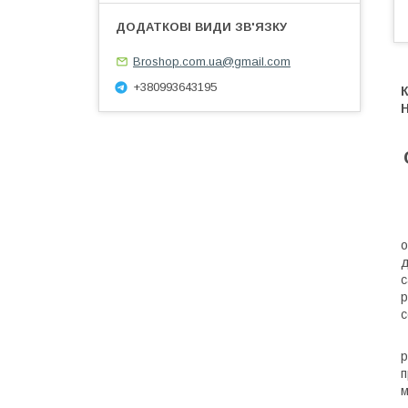
Broshop.com.ua@gmail.com
+380993643195
К
Н
К
о
д
с
р
с
З
р
п
м