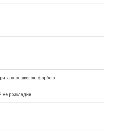
крита порошковою фарбою
ий не розкладне