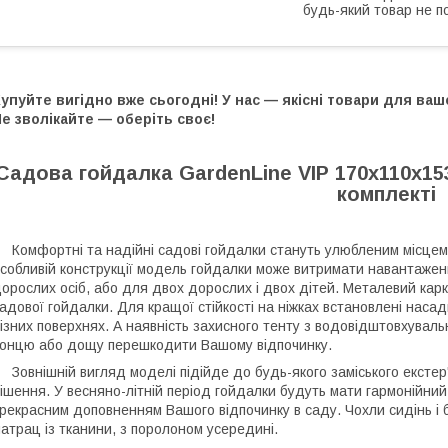
будь-який товар не п
упуйте вигідно вже сьогодні! У нас — якісні товари для ва
е зволікайте — оберіть своє!
Садова гойдалка GardenLine VIP 170х110х153
комплекті
омфортні та надійні садові гойдалки стануть улюбленим місцем 
собливій конструкції модель гойдалки може витримати навантаженн
орослих осіб, або для двох дорослих і двох дітей. Металевий карка
адової гойдалки. Для кращої стійкості на ніжках встановлені насад
ізних поверхнях. А наявність захисного тенту з водовідштовхуваль
онцю або дощу перешкодити Вашому відпочинку.
овнішній вигляд моделі підійде до будь-якого заміського екстер'єр
ішення. У весняно-літній період гойдалки будуть мати гармонійний
рекрасним доповненням Вашого відпочинку в саду. Чохли сидінь і б
атрац із тканини, з поролоном усередині.