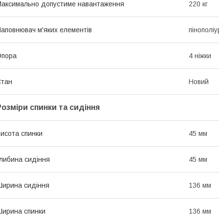
аксимально допустиме навантаження
220 кг
аповнювач м'яких елементів
пінополі
Опора
4 ніжки
Стан
Новий
Розміри спинки та сидіння
исота спинки
45 мм
либина сидіння
45 мм
ирина сидіння
136 мм
ирина спинки
136 мм