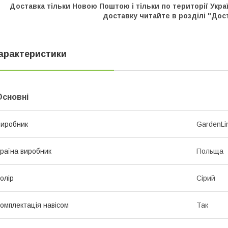
Доставка тільки Новою Поштою і тільки по території Украї
доставку читайте в розділі "Дос
арактеристики
Основні
иробник
GardenLi
раїна виробник
Польща
олір
Сірий
омплектація навісом
Так