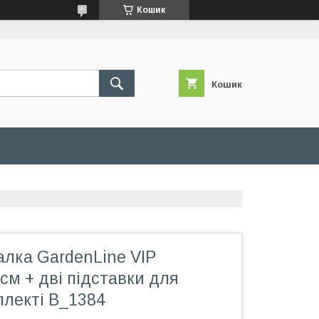
Кошик
Кошик
алка GardenLine VIP
см + дві підставки для
плекті B_1384