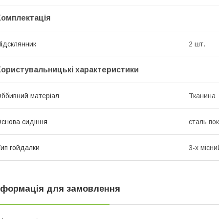
Комплектація
ідсклянник
2 шт.
Користувальницькі характеристики
ббивний матеріал
Тканина
снова сидіння
сталь по
ип гойдалки
3-х місн
нформація для замовлення