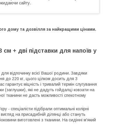
окидаючи сайту.
шого дому та дозвілля за найкращими цінами.
 см + дві підставки для напоїв у
для відпочинку всієї Вашої родини. Завдяки
я до 220 кг, цього цілком досить для 3
с гарантує міцність і тривалий термін слугування
ки (заглушки), які не дадуть гойдалці ковзати на
ної тканини не дасть можливості спекотному
у - спеціалісти підібрали оптимальні колірні
 вигляд на присадибній ділянці або стануть
оковини виготовлені з тканини. На сидінні м'який