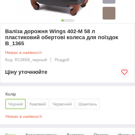
Валіза дорожня Wings 402-M 58 л
пластиковий обертові колеса для поїздок
B_1365
Немає в наявності
Код: R13658_черный
Роздріб
Ціну уточнюйте
Колір
Чорний
Кавовий
Червоний
Шампань
Немає в наявності
Опис
Характеристики
Доставка
Оплата
Умови п