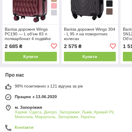
Валіза дорожня Wings
Валіза дорожня Wings 304
Валі
PC190 — L об'єм 83 л
- L 95 л на поворотних
SN1
полікарбонат 4 подвійні
колесах
Об'є
колеса для поїздок
полікарбонат+ABS +
для 
2 685
2 575
1 5
₴
₴
B_2033 Червоний
кодовий замок B_1608
Купити
Купити
Про нас
98% позитивних з 121 відгука за рік
Працює з 13.06.2020
м. Запоріжжя
Харків, Одеса, Дніпро, Запоріжжя, Львів, Кривий Ріг,
Миколаїв, Маріуполь, Запоріжжя, Україна
Контакти