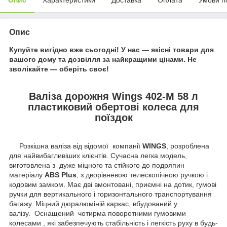
Опис
Купуйте вигідно вже сьогодні! У нас — якісні товари для
вашого дому та дозвілля за найкращими цінами. Не
зволікайте — оберіть своє!
Валіза дорожня Wings 402-M 58 л
пластиковий обертові колеса для
поїздок
Розкішна валіза від відомої компанії
WINGS
, розроблена
для найвибагливіших клієнтів. Сучасна легка модель,
виготовлена з дуже міцного та стійкого до подряпин
матеріалу
ABS Plus
, з дворівневою телескопічною ручкою і
кодовим замком. Має дві вмонтовані, приємні на дотик, гумові
ручки для вертикального і горизонтального транспортування
багажу. Міцний дюралюміній каркас, вбудований у
валізу. Оснащений чотирма поворотними гумовими
колесами , які забезпечують стабільність і легкість руху в будь-