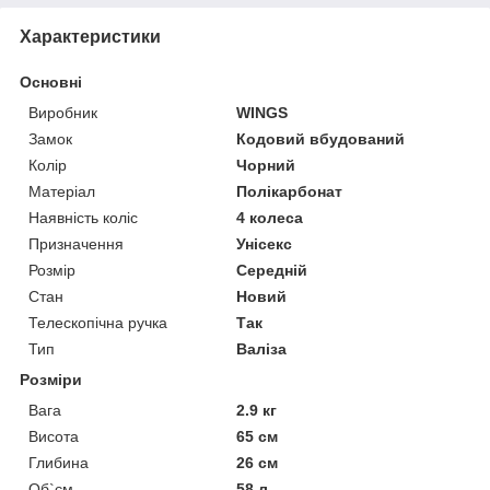
Характеристики
Основні
Виробник
WINGS
Замок
Кодовий вбудований
Колір
Чорний
Матеріал
Полікарбонат
Наявність коліс
4 колеса
Призначення
Унісекс
Розмір
Середній
Стан
Новий
Телескопічна ручка
Так
Тип
Валіза
Розміри
Вага
2.9 кг
Висота
65 см
Глибина
26 см
Об`єм
58 л