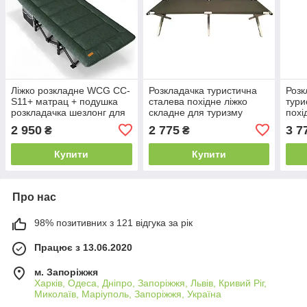
Ліжко розкладне WCG CC-
Розкладачка туристична
Розк
S11+ матрац + подушка
сталева похідне ліжко
тури
розкладачка шезлонг для
складне для туризму
похі
кемпінгу дачі B_2471
риболовлі походу B_2530
рибо
2 950
2 775
3 7
₴
₴
Купити
Купити
Про нас
98% позитивних з 121 відгука за рік
Працює з 13.06.2020
м. Запоріжжя
Харків, Одеса, Дніпро, Запоріжжя, Львів, Кривий Ріг,
Миколаїв, Маріуполь, Запоріжжя, Україна