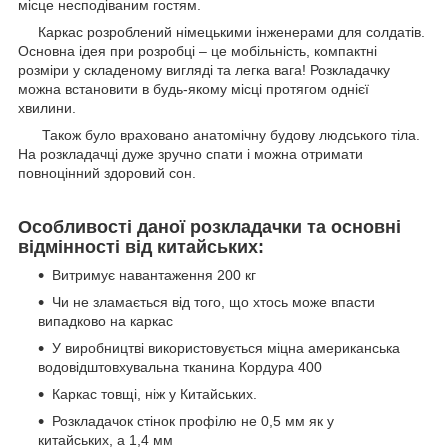
місце несподіваним гостям.
Каркас розроблений німецькими інженерами для солдатів.
Основна ідея при розробці – це мобільність, компактні
розміри у складеному вигляді та легка вага! Розкладачку
можна встановити в будь-якому місці протягом однієї
хвилини.
Також було враховано анатомічну будову людського тіла.
На розкладачці дуже зручно спати і можна отримати
повноцінний здоровий сон.
Особливості даної розкладачки та основні
відмінності від китайських:
Витримує навантаження 200 кг
Чи не зламається від того, що хтось може впасти
випадково на каркас
У виробництві використовується міцна американська
водовідштовхувальна тканина Кордура 400
Каркас товщі, ніж у Китайських.
Розкладачок стінок профілю не 0,5 мм як у
китайських, а 1,4 мм