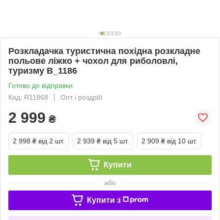
Розкладачка туристична похідна розкладне
польове ліжко + чохол для риболовлі,
туризму B_1186
Готово до відправки
Код: R11868
Опт і роздріб
2 999
₴
2 998 ₴
від 2 шт.
2 939 ₴
від 5 шт.
2 909 ₴
від 10 шт.
Купити
або
Купити з