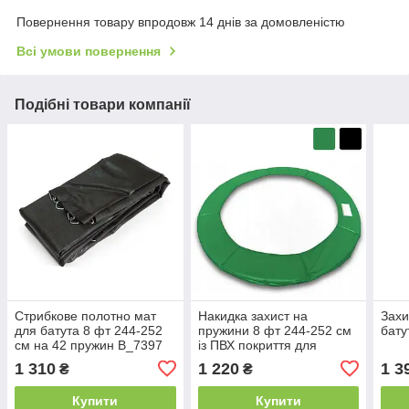
Повернення товару впродовж 14 днів за домовленістю
Всі умови повернення
Подібні товари компанії
Стрибкове полотно мат
Накидка захист на
Захи
для батута 8 фт 244-252
пружини 8 фт 244-252 см
бату
см на 42 пружин B_7397
із ПВХ покриття для
пружин батута
1 310
1 220
1 3
₴
₴
Купити
Купити