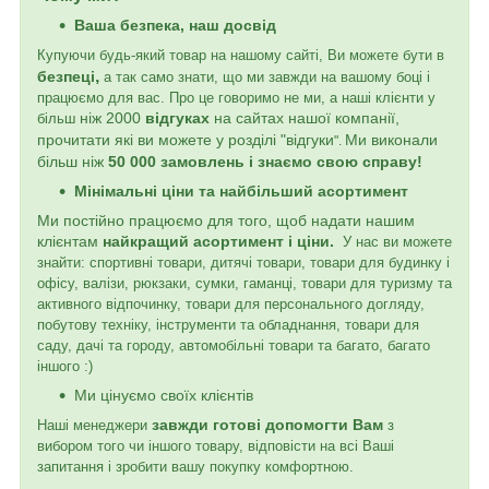
Ваша безпека, наш досвід
Купуючи будь-який товар на нашому сайті, Ви можете бути в
,
безпеці
а так само знати, що ми завжди на вашому боці і
працюємо для вас. Про це говоримо не ми, а наші клієнти у
ніж 2000
відгуках
на сайтах нашої компанії,
більш
пр
очитати які ви можете у розділі "відгуки
Ми виконали
".
більш ніж
50 000 замовлень і знаємо свою справу!
Мінімальні ціни та найбільший асортимент
Ми постійно працюємо для того, щоб надати нашим
клієнтам
найкращий асортимент і ціни.
У нас ви можете
знайти: спортивні товари, дитячі товари, товари для будинку і
офісу, валізи, рюкзаки, сумки, гаманці, товари для туризму та
активного відпочинку, товари для персонального догляду,
побутову техніку, інструменти та обладнання, товари для
саду, дачі та городу, автомобільні товари та багато, багато
іншого :)
Ми цінуємо своїх клієнтів
завжди готові допомогти Вам
Наші менеджери
з
вибором того чи іншого товару, відповісти на всі Ваші
запитання і зробити вашу покупку комфортною.