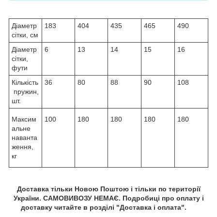
Діаметр
183
404
435
465
490
сітки, см
Діаметр
6
13
14
15
16
сітки,
фути
Кількість
36
80
88
90
108
пружин,
шт.
Максим
100
180
180
180
180
альне
наванта
ження,
кг
Доставка тільки Новою Поштою і тільки по території
України. САМОВИВОЗУ НЕМАЄ. Подробиці про оплату і
доставку читайте в розділі "Доставка і оплата".