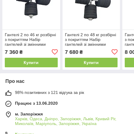
Гантелі 2 по 46 кг розбірні
Гантелі 2 по 48 кг розбірні
Гант
з покриттям Набір
з покриттям Набір
з по
гантелей зі змінними
гантелей зі змінними
гант
дисками для дому
дисками для дому
диск
7 360
7 680
8 0
₴
₴
спортзалу B_2468
спортзалу B_2468
спор
Купити
Купити
Про нас
98% позитивних з 121 відгука за рік
Працює з 13.06.2020
м. Запоріжжя
Харків, Одеса, Дніпро, Запоріжжя, Львів, Кривий Ріг,
Миколаїв, Маріуполь, Запоріжжя, Україна