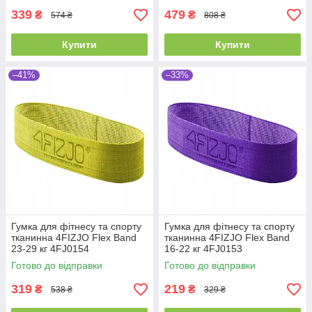
339
479
₴
₴
574 ₴
808 ₴
Купити
Купити
–41%
–33%
Гумка для фітнесу та спорту
Гумка для фітнесу та спорту
тканинна 4FIZJO Flex Band
тканинна 4FIZJO Flex Band
23-29 кг 4FJ0154
16-22 кг 4FJ0153
Готово до відправки
Готово до відправки
319
219
₴
₴
538 ₴
329 ₴