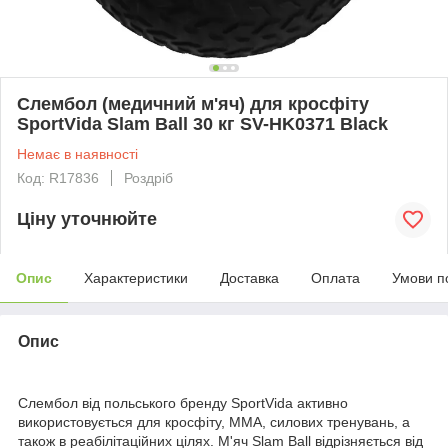
Слембол (медичний м'яч) для кросфіту
SportVida Slam Ball 30 кг SV-HK0371 Black
Немає в наявності
Код: R17836
Роздріб
Ціну уточнюйте
Опис
Характеристики
Доставка
Оплата
Умови п
Опис
Слембол від польського бренду
SportVida
активно
використовується для кросфіту, ММА, силових тренувань, а
також в реабілітаційних цілях. М'яч
Slam Ball
відрізняється від