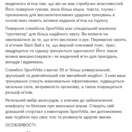
медичного м'яча тим, що він не має стрибучих властивостей.
Його поверхня гумова, вона більш міцна, товста, гнучка і
призначена для високоінтенсивних ударних тренувань в
основі яких лежить активне кидання м'яча на підлогу.
Поверхня слембола
SportVida
має спеціальний малюнок
"протектор" для більш надійного хвату. Ви можете не
хвилюватися за те, що м'яч вислизне із рук. Перевагою занять
із м'ячем
Slam Ball
є те, що верхній плечовий пояс, прес,
квадріцепси та сідниці тренуються одночасно! Його також
можна використовувати і як медичний м'яч для присідань,
випадів і віджимань.
Слембол
SportVida
з вагою
30 кг
більш універсальний,
зручніший та довговічніший ніж звичайний медбол. З ним ваші
тренування стануть максимально ефективними, підвищиться
загальна сила, витривалість організму, а також покращиться
рельєф м'язів.
Ретельний вибір аксесуарів, є ключем до забезпечення
комфорту та безпеки при виконанні вправ. Створіть свій
домашній спортзал з інвентарем
SportVida
, ми допоможемо
вам подбати про своє тіло та розвинути здорові звички.
ОСОБЛИВОСТІ: