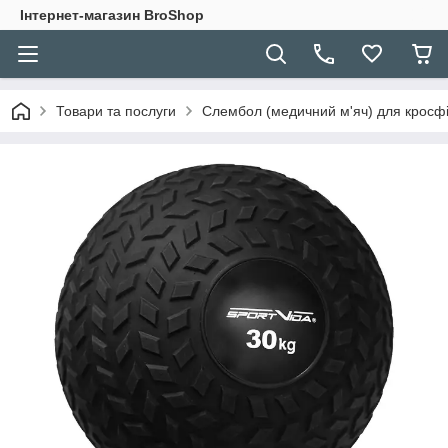
Інтернет-магазин BroShop
Товари та послуги
Слембол (медичний м'яч) для кросфіт