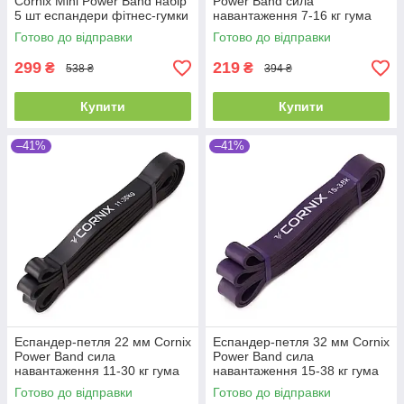
Cornix Mini Power Band набір
Power Band сила
5 шт еспандери фітнес-гумки
навантаження 7-16 кг гума
стрічкові
для фітнесу спорту
Готово до відправки
Готово до відправки
299
219
₴
₴
538 ₴
394 ₴
Купити
Купити
–41%
–41%
Еспандер-петля 22 мм Cornix
Еспандер-петля 32 мм Cornix
Power Band сила
Power Band сила
навантаження 11-30 кг гума
навантаження 15-38 кг гума
для фітнесу спорту
для фітнесу та спорту
Готово до відправки
Готово до відправки