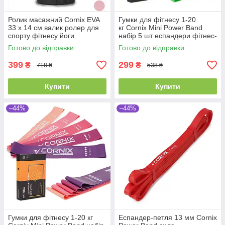
Ролик масажний Cornix EVA
Гумки для фітнесу 1-20
33 x 14 см валик ролер для
кг Cornix Mini Power Band
спорту фітнесу йоги
набір 5 шт еспандери фітнес-
тренувань
гумки
Готово до відправки
Готово до відправки
399
299
₴
₴
718 ₴
538 ₴
Купити
Купити
–44%
–44%
Гумки для фітнесу 1-20 кг
Еспандер-петля 13 мм Cornix