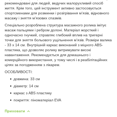
рекомендовані для людей, ведучих малорухливий спосіб
життя. Крім того, цей інструмент активно застосовується
спортсменами для розминки і розігрівання м'язів, відновного
масажу і зняття м'язових спазмів.
Спеціально розроблена структура масажного ролика імітує
масаж пальцями і ребром долоні. Матеріал жорсткий і
одночасно гнучкий, справляє глибокий вплив на тригерні
точки для зняття больового ущільнення м'язів. Розміри валика
-
33 x 14 см
. Внутрішній каркас виконаний з міцного
ABS-
пластика
, що дозволяє ролику витримувати високі
навантаження. Рекомендується для домашнього і
комерційного використання, у тому числі і в реабілітаційних
цілях за погодженням з лікарем.
ОСОБЛИВОСТІ:
довжина: 33 см
діаметр: 14 см
каркас з ABS пластику
покриття: піноматеріал EVA
Приховати