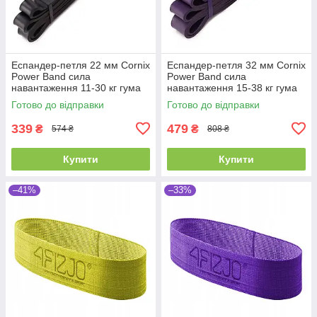
Еспандер-петля 22 мм Cornix
Еспандер-петля 32 мм Cornix
Power Band сила
Power Band сила
навантаження 11-30 кг гума
навантаження 15-38 кг гума
для фітнесу спорту
для фітнесу та спорту
Готово до відправки
Готово до відправки
339
479
₴
₴
574 ₴
808 ₴
Купити
Купити
–41%
–33%