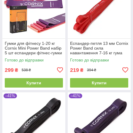
Гумки для фітнесу 1-20 кг
Еспандер-петля 13 мм Cornix
Cornix Mini Power Band набір
Power Band сила
5 шт еспандери фітнес-гумки
навантаження 7-16 кг гума
стрічкові
для фітнесу спорту
Готово до відправки
Готово до відправки
299
219
₴
₴
538 ₴
394 ₴
Купити
Купити
–41%
–41%