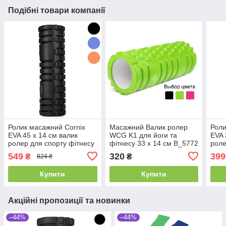
Подібні товари компанії
Ролик масажний Cornix
Масажний Валик ролер
Роли
EVA 45 x 14 см валик
WCG K1 для йоги та
EVA 
ролер для спорту фітнесу
фітнесу 33 х 14 см B_5772
роле
йоги тренувань
йоги
549
320
399
₴
₴
824 ₴
Купити
Купити
Акційні пропозиції та новинки
–44%
–44%