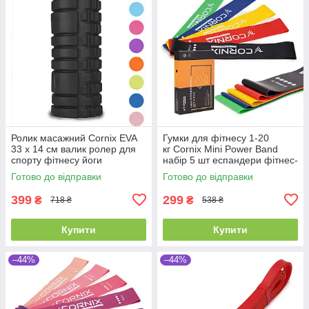
Ролик масажний Cornix EVA
Гумки для фітнесу 1-20
33 x 14 см валик ролер для
кг Cornix Mini Power Band
спорту фітнесу йоги
набір 5 шт еспандери фітнес-
тренувань
гумки
Готово до відправки
Готово до відправки
399
299
₴
₴
718 ₴
538 ₴
Купити
Купити
–44%
–44%