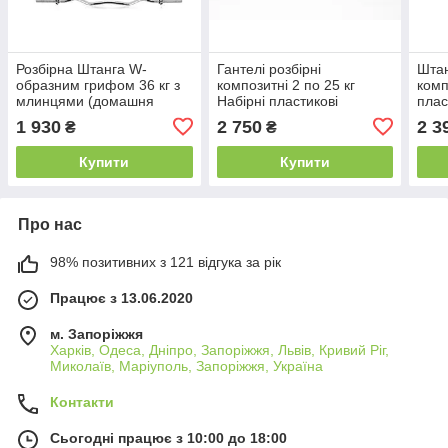
Розбірна Штанга W-
Гантелі розбірні
Штан
образним грифом 36 кг з
композитні 2 по 25 кг
комп
млинцями (домашня
Набірні пластикові
плас
штанга складальна для
покриття бітумні для дому
B_2
1 930
2 750
2 3
₴
₴
дому з покриттям)
Комплект B_1226
Купити
Купити
Про нас
98% позитивних з 121 відгука за рік
Працює з 13.06.2020
м. Запоріжжя
Харків, Одеса, Дніпро, Запоріжжя, Львів, Кривий Ріг,
Миколаїв, Маріуполь, Запоріжжя, Україна
Контакти
Сьогодні працює з 10:00 до 18:00