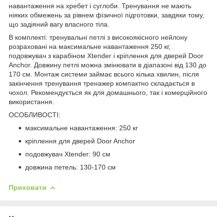
навантаження на хребет і суглоби. Тренування не мають
ніяких обмежень за рівнем фізичної підготовки, завдяки тому,
що задіяний вагу власного тіла.
В комплекті: тренувальні петлі з високоякісного
нейлону
розраховані на максимальне навантаження
250 кг
,
подовжувач з карабіном
Xtender
і кріплення для дверей
Door
Anchor
. Довжину петлі можна змінювати в діапазоні
від 130 до
170 см
. Монтаж системи займає всього кілька хвилин, після
закінчення тренування тренажер компактно складається в
чохол. Рекомендується як для домашнього, так і комерційного
використання.
ОСОБЛИВОСТІ:
максимальне навантаження: 250 кг
кріплення для дверей Door Anchor
подовжувач Xtender: 90 см
довжина петель: 130-170 см
Приховати