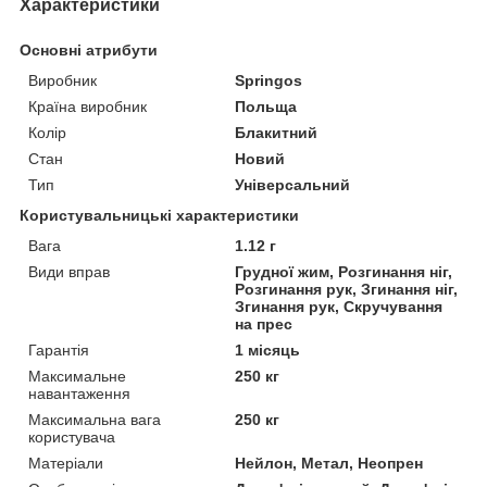
Характеристики
Основні атрибути
Виробник
Springos
Країна виробник
Польща
Колір
Блакитний
Стан
Новий
Тип
Універсальний
Користувальницькі характеристики
Вага
1.12 г
Види вправ
Грудної жим, Розгинання ніг,
Розгинання рук, Згинання ніг,
Згинання рук, Скручування
на прес
Гарантія
1 місяць
Максимальне
250 кг
навантаження
Максимальна вага
250 кг
користувача
Матеріали
Нейлон, Метал, Неопрен