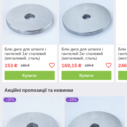
Блін диск для штанги і
Блін диск для штанги і
Блін
гантелей 1кг сталевий
гантелей 2кг сталевий
гант
(металевий, сталь)
(металевий, сталь)
(мет
153
169,15
246
₴
₴
180 ₴
199 ₴
Купити
Купити
Акційні пропозиції та новинки
–15%
–15%